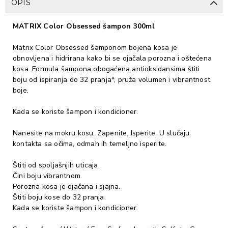
OPIS
MATRIX Color Obsessed šampon 300ml
Matrix Color Obsessed šamponom bojena kosa je
obnovljena i hidrirana kako bi se ojačala porozna i oštećena
kosa. Formula šampona obogaćena antioksidansima štiti
boju od ispiranja do 32 pranja*, pruža volumen i vibrantnost
boje.
Kada se koriste šampon i kondicioner.
Nanesite na mokru kosu. Zapenite. Isperite. U slučaju
kontakta sa očima, odmah ih temeljno isperite.
Štiti od spoljašnjih uticaja.
Čini boju vibrantnom.
Porozna kosa je ojačana i sjajna.
Štiti boju kose do 32 pranja.
Kada se koriste šampon i kondicioner.