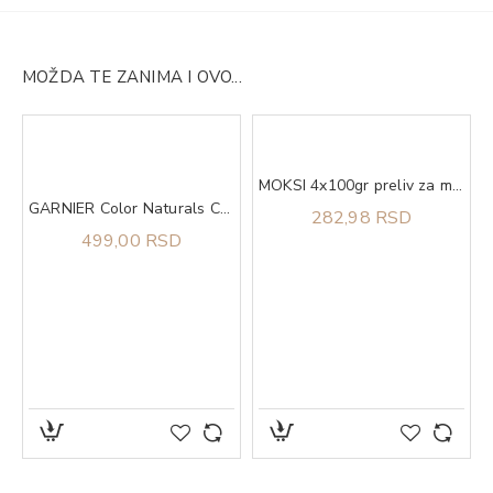
MOŽDA TE ZANIMA I OVO...
ong as Shell
MOKSI 4x100gr preliv za mačke kitten piletina u sosu
GARNIER Color Naturals Creme Boja za kosu SE CEN 111
282,98 RSD
499,00 RSD