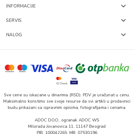
INFORMACIJE
SERVIS
NALOG
Sve cene su iskazane u dinarima (RSD). PDV je uračunat u cenu.
Maksimalno koristimo sve svoje resurse da svi artikli u prodavnici
budu prikazani sa ispravnim opisima, fotografijama i cenama.
ADOC D.O.O., ogranak ADOC WS
Milorada Jovanovica 11, 11147 Beograd
PIB: 100042265, MB: 07530196