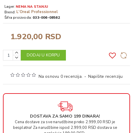
Lager:
NEMA NA STANJU
L’Oreal Professionnel
Brend:
Šifra proizvoda:
033-006-08562
1.920,00 RSD
DODAJ U KORPU
Na osnovu 0 recenzija.
-
Napišite recenziju
DOSTAVA ZA SAMO 199 DINARA!
Cena dostave za sve narudžbine preko 2.999,00 RSD je
besplatna! Za narudžbine ispod 2.999,00 RSD dostava se