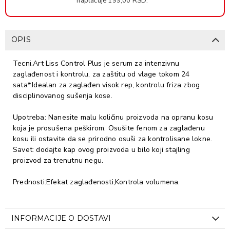
naplaćuje 199,00 RSD.
OPIS
Tecni.Art Liss Control Plus je serum za intenzivnu
zaglađenost i kontrolu, za zaštitu od vlage tokom 24
sata*.Idealan za zaglađen visok rep, kontrolu friza zbog
disciplinovanog sušenja kose.
Upotreba: Nanesite malu količinu proizvoda na opranu kosu
koja je prosušena peškirom. Osušite fenom za zaglađenu
kosu ili ostavite da se prirodno osuši za kontrolisane lokne.
Savet: dodajte kap ovog proizvoda u bilo koji stajling
proizvod za trenutnu negu.
Prednosti:Efekat zaglađenosti,Kontrola volumena.
INFORMACIJE O DOSTAVI