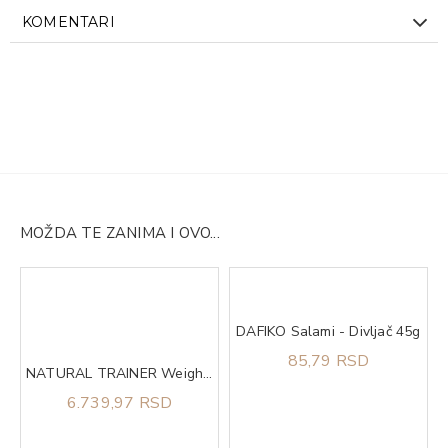
KOMENTARI
MOŽDA TE ZANIMA I OVO...
DAFIKO Salami - Divljač 45g
mel 500gr QNT
85,79 RSD
NATURAL TRAINER Weight care sa belim mesom za pse srednjih i velikih rasa 12kg
6.739,97 RSD