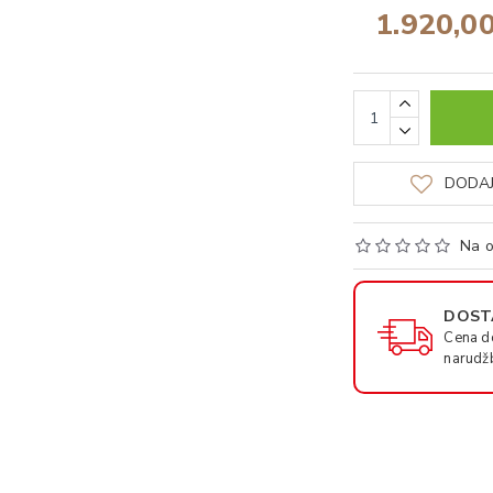
1.920,0
DODAJ
Na o
DOSTA
Cena d
narudž