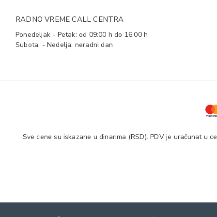
RADNO VREME CALL CENTRA
Ponedeljak - Petak: od 09:00 h do 16:00 h
Subota: - Nedelja: neradni dan
Sve cene su iskazane u dinarima (RSD). PDV je uračunat u cen