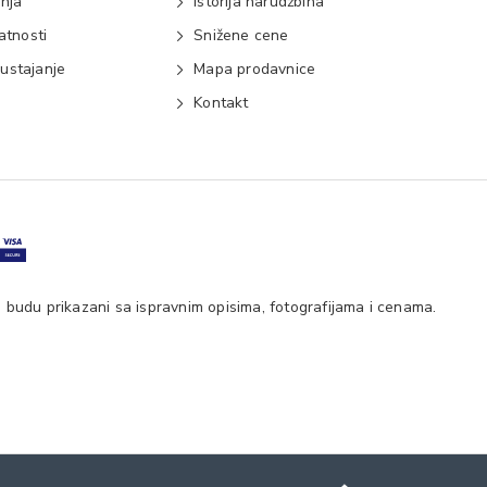
anja
Istorija narudžbina
vatnosti
Snižene cene
ustajanje
Mapa prodavnice
e
Kontakt
 budu prikazani sa ispravnim opisima, fotografijama i cenama.