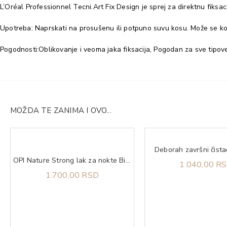
L’Oréal Professionnel Tecni.Art Fix Design je sprej za direktnu fiksacij
Upotreba: Naprskati na prosušenu ili potpuno suvu kosu. Može se korist
Pogodnosti:Oblikovanje i veoma jaka fiksacija, Pogodan za sve tipo
MOŽDA TE ZANIMA I OVO...
Deborah završni čista
OPI Nature Strong lak za nokte Big Bluetiful Planet
1.040,00 R
1.700,00 RSD