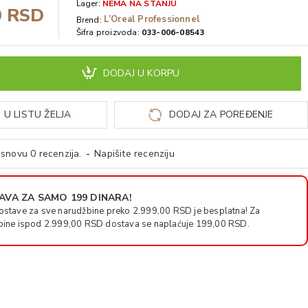
Lager:
NEMA NA STANJU
0 RSD
L’Oreal Professionnel
Brend:
Šifra proizvoda:
033-006-08543
DODAJ U KORPU
 U LISTU ŽELJA
DODAJ ZA POREĐENJE
snovu 0 recenzija.
-
Napišite recenziju
VA ZA SAMO 199 DINARA!
ostave za sve narudžbine preko 2.999,00 RSD je besplatna! Za
bine ispod 2.999,00 RSD dostava se naplaćuje 199,00 RSD.