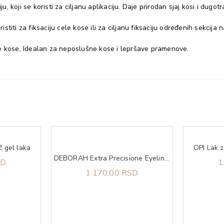
u, koji se koristi za ciljanu aplikaciju. Daje prirodan sjaj kosi i dugo
iti za fiksaciju cele kose ili za ciljanu fiksaciju određenih sekcija n
ve kose, Idealan za neposlušne kose i lepršave pramenove.
č gel laka
OPI Lak 
DEBORAH Extra Precisione Eyeliner black
SD
1
1.170,00 RSD