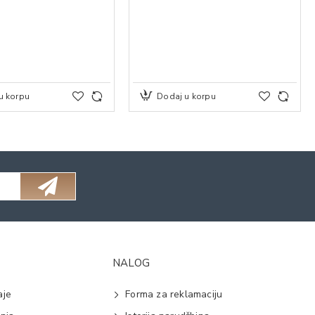
u korpu
Dodaj u korpu
NALOG
aje
Forma za reklamaciju