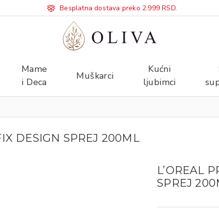
Besplatna dostava preko 2.999 RSD.
Mame
Kućni
Muškarci
i Deca
ljubimci
sup
IX DESIGN SPREJ 200ML
L’OREAL P
SPREJ 20