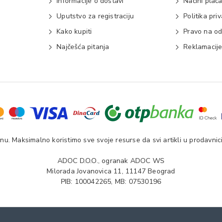
Informacije o dostavi
Načini plać
Uputstvo za registraciju
Politika pri
Kako kupiti
Pravo na od
Najčešća pitanja
Reklamacij
u. Maksimalno koristimo sve svoje resurse da svi artikli u prodavnici
ADOC D.O.O., ogranak ADOC WS
Milorada Jovanovica 11, 11147 Beograd
PIB: 100042265, MB: 07530196