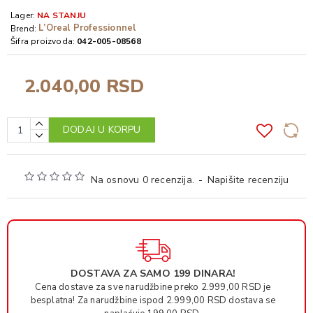
Lager:
NA STANJU
L’Oreal Professionnel
Brend:
Šifra proizvoda:
042-005-08568
2.040,00 RSD
DODAJ U KORPU
Na osnovu 0 recenzija.
-
Napišite recenziju
DOSTAVA ZA SAMO 199 DINARA!
Cena dostave za sve narudžbine preko 2.999,00 RSD je
besplatna! Za narudžbine ispod 2.999,00 RSD dostava se