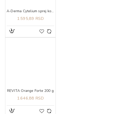
A-Derma Cytelium sprej koji suši i umiruje iritacije na koži 100 ml
1.595,89 RSD
REVITA Orange Forte 200 g
1.646,88 RSD