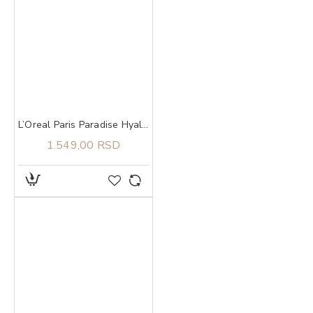
L’Oreal Paris Paradise Hyaluron Tint serum za usne u boji 601 Worth It
1.549,00 RSD