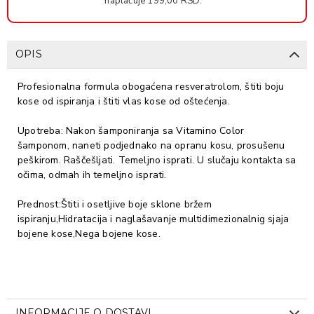
naplaćuje 199,00 RSD.
OPIS
Profesionalna formula obogaćena resveratrolom, štiti boju
kose od ispiranja i štiti vlas kose od oštećenja.
Upotreba: Nakon šamponiranja sa Vitamino Color
šamponom, naneti podjednako na opranu kosu, prosušenu
peškirom. Raščešljati. Temeljno isprati. U slučaju kontakta sa
očima, odmah ih temeljno isprati.
Prednost:Štiti i osetljive boje sklone bržem
ispiranju,Hidratacija i naglašavanje multidimezionalnig sjaja
bojene kose,Nega bojene kose.
INFORMACIJE O DOSTAVI