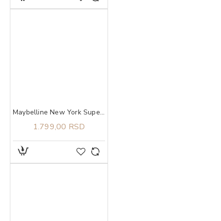
Maybelline New York Super Stay Lumi Matte tečni puder 140​
1.799,00 RSD