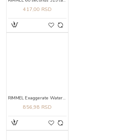
RIMMEL 60 seconds 315 lak za nokte 8ml
417,00 RSD
RIMMEL Exaggerate Waterproof 003 Tecni ajlajner
856,98 RSD