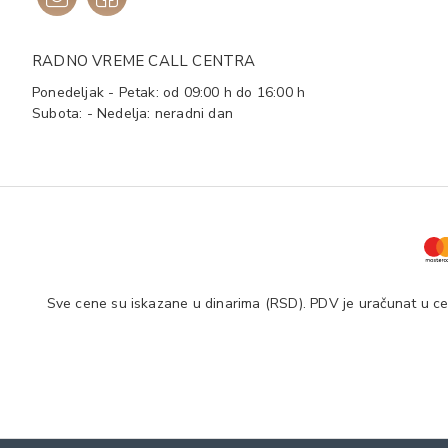
RADNO VREME CALL CENTRA
Ponedeljak - Petak: od 09:00 h do 16:00 h
Subota: - Nedelja: neradni dan
Sve cene su iskazane u dinarima (RSD). PDV je uračunat u cen