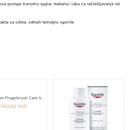
osa postaje trenutno sjajna, mekana i laka za raščešljavanje od
akta sa očima, odmah temeljno isperite.
Olivia Garden Fingerbrush Care Iconic Boar&Nylon Pastel Pink L
.360,00 RSD