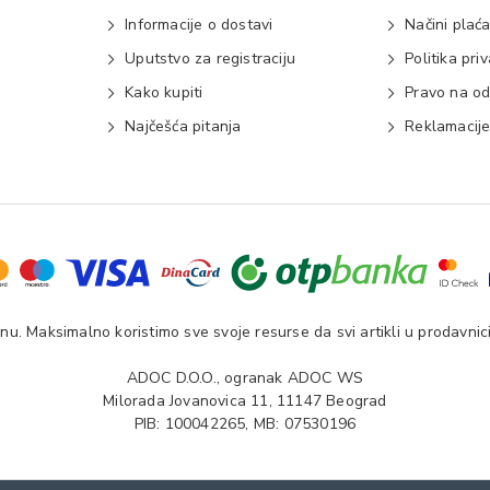
Informacije o dostavi
Načini plać
Uputstvo za registraciju
Politika pri
Kako kupiti
Pravo na od
Najčešća pitanja
Reklamacij
u. Maksimalno koristimo sve svoje resurse da svi artikli u prodavnici
ADOC D.O.O., ogranak ADOC WS
Milorada Jovanovica 11, 11147 Beograd
PIB: 100042265, MB: 07530196