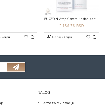
EUCERIN AtopiControl losion za telo 250ml
2.139,76 RSD
u korpu
Dodaj u korpu
NALOG
aje
Forma za reklamaciju