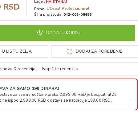
Lager:
NA STANJU
0 RSD
L’Oreal Professionnel
Brend:
Šifra proizvoda:
042-005-08488
DODAJ U KORPU
 U LISTU ŽELJA
DODAJ ZA POREĐENJE
snovu 0 recenzija.
-
Napišite recenziju
VA ZA SAMO 199 DINARA!
ostave za sve narudžbine preko 2.999,00 RSD je besplatna! Za
bine ispod 2.999,00 RSD dostava se naplaćuje 199,00 RSD.