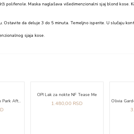
ži polifenole. Maska naglašava višedimenzionalni sjaj blond kose. K
Ostavite da deluje 3 do 5 minuta. Temeljno isperite. U slučaju kont
enzionalnog sjaja kose.
OPI Lak za nokte NF Tease Me
OPI Lak za nokte Lincoln Park After Dark
1.480,00 RSD
SD
3