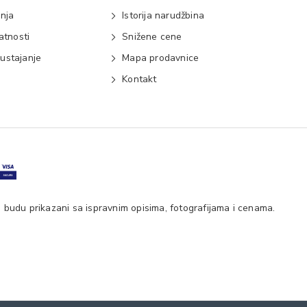
anja
Istorija narudžbina
vatnosti
Snižene cene
ustajanje
Mapa prodavnice
e
Kontakt
 budu prikazani sa ispravnim opisima, fotografijama i cenama.