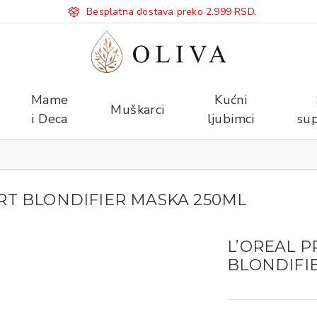
Besplatna dostava preko 2.999 RSD.
Mame
Kućni
Muškarci
i Deca
ljubimci
sup
RT BLONDIFIER MASKA 250ML
L’OREAL P
BLONDIFI