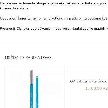
Profesionalna formula obogaćena sa ekstraktom acai bobica koji sadr
korena do krajeva.
Upotreba: Nanesite ravnomernu količinu na peškirom prosušenu kosu. 
Prednosti: Obnova, zaglađivanje i nega kose. Naglašavanje multidim
MOŽDA TE ZANIMA I OVO...
1.480,00 R