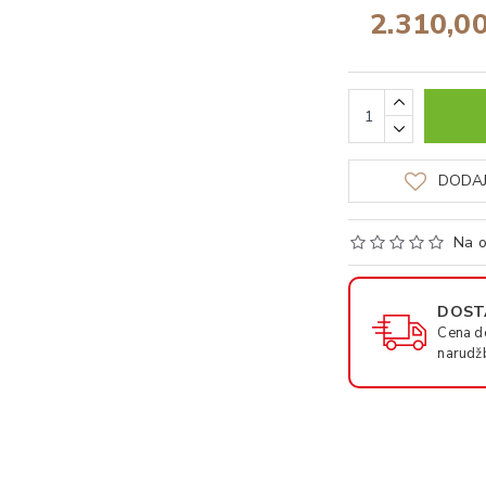
2.310,0
DODAJ
Na o
DOSTA
Cena d
narudž