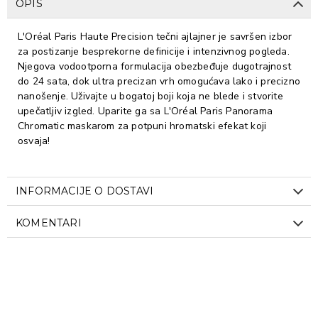
OPIS
L'Oréal Paris Haute Precision tečni ajlajner je savršen izbor
za postizanje besprekorne definicije i intenzivnog pogleda.
Njegova vodootporna formulacija obezbeđuje dugotrajnost
do 24 sata, dok ultra precizan vrh omogućava lako i precizno
nanošenje. Uživajte u bogatoj boji koja ne blede i stvorite
upečatljiv izgled. Uparite ga sa L'Oréal Paris Panorama
Chromatic maskarom za potpuni hromatski efekat koji
osvaja!
INFORMACIJE O DOSTAVI
KOMENTARI