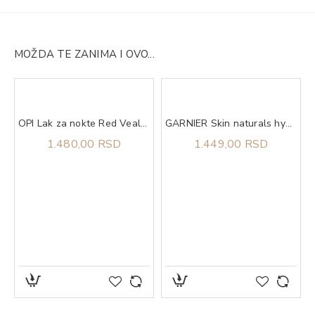
MOŽDA TE ZANIMA I OVO...
OPI Lak za nokte Red Veal your Truth
GARNIER Skin naturals hyaluronic aloe serum 30ml
1.480,00 RSD
1.449,00 RSD