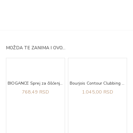
MOŽDA TE ZANIMA I OVO...
BIOGANCE Sprej za čišćenje ušiju Organissime Ear Losion 100ml
Bourjois Contour Clubbing 24h vodootporna 54 olovka za oči
768,49 RSD
1.045,00 RSD