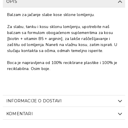
OPIS
Balzam za jačanje slabe kose sklone lomljenju.
Za slabu, tanku i kosu sklonu lomljenju, upotrebite naš
balzam sa formulom obogaćenom suplementima za kosu
[biotin + vitamin B5 + arginin], za lakše raščešljavanje i
zaštitu od lomljenja. Naneti na vlažnu kosu, zatim isprati. U
slučaju kontakta sa očima, odmah temeljno isperite.
Boca je napravljena od 100% reciklirane plastike i 100% je
reciklabilna. Osim boje.
INFORMACIJE O DOSTAVI
KOMENTARI