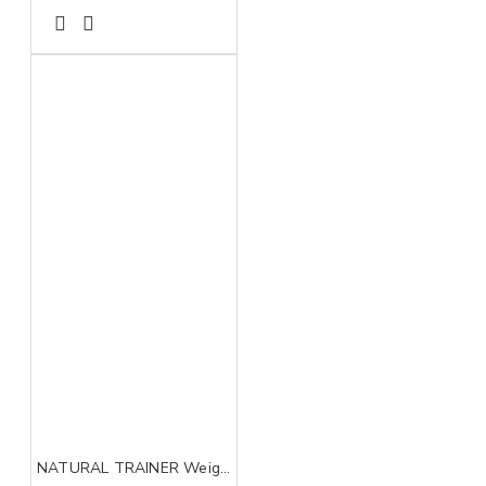
NATURAL TRAINER Weight care sa belim mesom za pse srednjih i velikih rasa 3kg