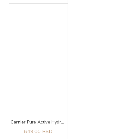
Garnier Pure Active Hydrating Deep Cleanser gel za čišćenje lica 250 ml
849,00 RSD