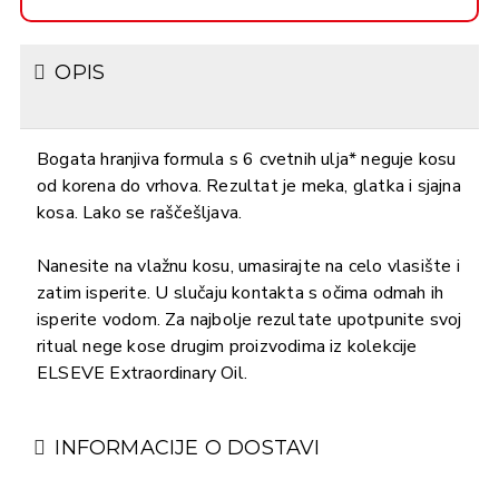
OPIS
Bogata hranjiva formula s 6 cvetnih ulja* neguje kosu
od korena do vrhova. Rezultat je meka, glatka i sjajna
kosa. Lako se raščešljava.
Nanesite na vlažnu kosu, umasirajte na celo vlasište i
zatim isperite. U slučaju kontakta s očima odmah ih
isperite vodom. Za najbolje rezultate upotpunite svoj
ritual nege kose drugim proizvodima iz kolekcije
ELSEVE Extraordinary Oil.
INFORMACIJE O DOSTAVI