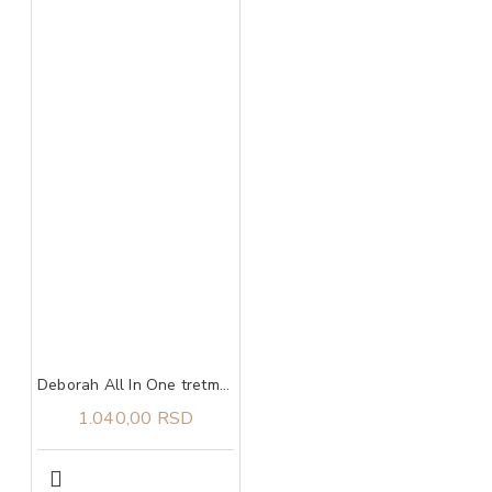
Deborah All In One tretman za oštećene nokte 9,5 ml
1.040,00 RSD