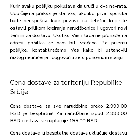
Kurir svaku pošiljku pokušava da uruči u dva navrata.
Uobičajena praksa je da Vas, ukoliko prva isporuka
bude neuspešna, kurir pozove na telefon koji ste
ostavili prilikom kreiranja narudžbenice i ugovori novi
termin za dostavu. Ukoliko Vas i tada ne pronađe na
adresi, pošiljka će nam biti vraćena. Po prijemu
pošiljke, kontaktiraćemo Vas kako bi ustanovili
razlog neuručenja i dogovoriti se o ponovnom slanju.
Cena dostave za teritoriju Republike
Srbije
Cena dostave za sve narudžbine preko 2.999,00
RSD je besplatna! Za narudžbine ispod 2.999,00
RSD dostava se naplaćuje 199,00 RSD.
Cena dostave ili besplatna dostava uključuje dostavu