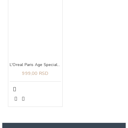
L'Oreal Paris Age Specialist 55+ krema protiv bora za predeo oko očiju 15 ml
999,00 RSD