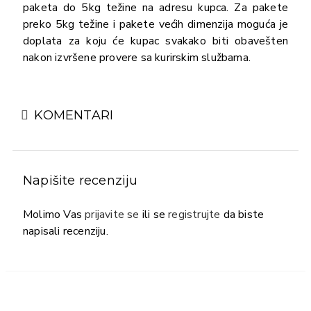
paketa do 5kg težine na adresu kupca. Za pakete
preko 5kg težine i pakete većih dimenzija moguća je
doplata za koju će kupac svakako biti obavešten
nakon izvršene provere sa kurirskim službama.
KOMENTARI
Napišite recenziju
Molimo Vas
prijavite se
ili se
registrujte
da biste
napisali recenziju.