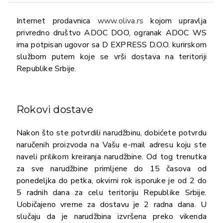
Internet prodavnica
www.oliva.rs
kojom upravlja
privredno društvo ADOC DOO, ogranak ADOC WS
ima potpisan ugovor sa D EXPRESS D.O.O. kurirskom
službom putem koje se vrši dostava na teritoriji
Republike Srbije.
Rokovi dostave
Nakon što ste potvrdili narudžbinu, dobićete potvrdu
naručenih proizvoda na Vašu e-mail adresu koju ste
naveli prilikom kreiranja narudžbine. Od tog trenutka
za sve narudžbine primljene do 15 časova od
ponedeljka do petka, okvirni rok isporuke je od 2 do
5 radnih dana za celu teritoriju Republike Srbije.
Uobičajeno vreme za dostavu je 2 radna dana. U
slučaju da je narudžbina izvršena preko vikenda