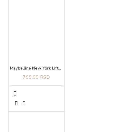
Maybelline New York Lifter Glaze balzam za usne 003 rose bite
799,00 RSD