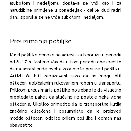
(subotom i nedeljom), dostava se vrši kao i za
narudžbine primljene u ponedeljak - dakle idući radni
dan. Isporuke se ne vrše subotom i nedeljom.
Preuzimanje pošiljke
Kuriri pošiljke donose na adresu za isporuku u periodu
od 8-17 h. Molimo Vas da u tom periodu obezbedite
da na adresi bude osoba koja može preuzeti pošiljku.
Artikli će biti zapakovani tako da ne mogu biti
oštećeni uobičajenim rukovanjem robom u transportu.
Prilikom preuzimanja pošiljke potrebno je da vizuelno
pregledate paket da slučajno ne postoje neka vidna
oštećenja. Ukoliko primetite da je transportna kutija
značajno oštećena i posumnjate da je proizvod
možda oštećen, odbijte prijem pošiljke i odmah nas
obavestite.