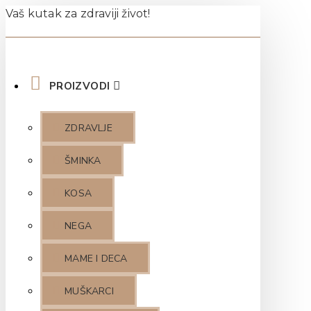
Vaš kutak za zdraviji život!
PROIZVODI
ZDRAVLJE
ŠMINKA
KOSA
NEGA
MAME I DECA
MUŠKARCI