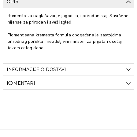
OPIS
Rumenilo za naglašavanje jagodica, i prirodan sjaj. Savršene
nijanse za prirodan i svež izgled.
Pigmentisana kremasta formula obogaćena je sastojcima
prirodnog porekla i neodoljivim mirisom za prijatan osećaj
tokom celog dana.
INFORMACIJE O DOSTAVI
KOMENTARI