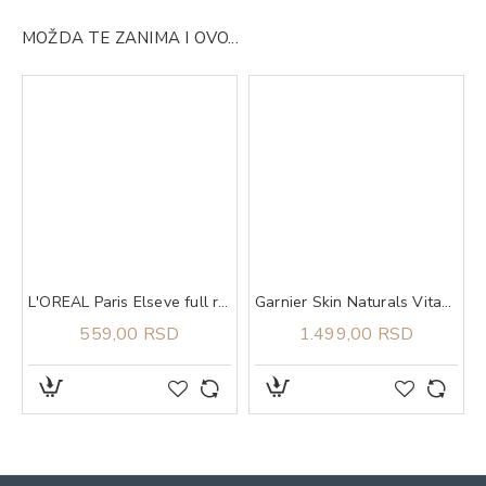
MOŽDA TE ZANIMA I OVO...
L'OREAL Paris Elseve full resist regenerator 200 ml
Garnier Skin Naturals Vitamin C 2u1 serum-krema 50 ml
559,00 RSD
1.499,00 RSD