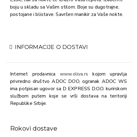
boju u skladu sa Vašim stilom. Boje su dugotrajne,
postojane i blistave. Savršen manikir za Vaše nokte.
INFORMACIJE O DOSTAVI
Internet prodavnica
www.oliva.rs
kojom upravlja
privredno društvo ADOC DOO, ogranak ADOC WS
ima potpisan ugovor sa D EXPRESS D.O.O. kurirskom
službom putem koje se vrši dostava na teritoriji
Republike Srbije.
Rokovi dostave