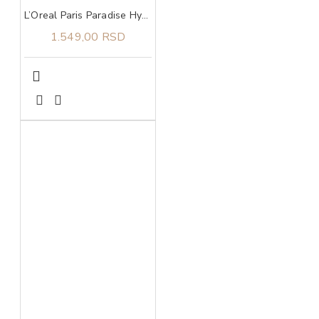
L’Oreal Paris Paradise Hyaluron Tint serum za usne u boji 601 Worth It
1.549,00 RSD