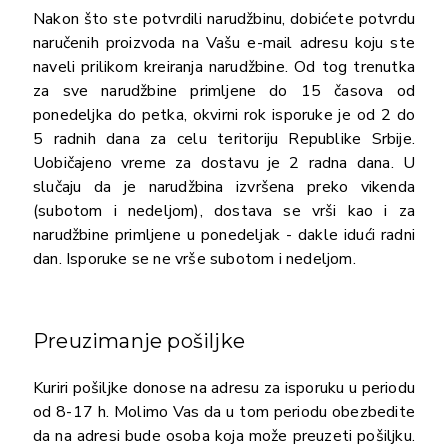
Nakon što ste potvrdili narudžbinu, dobićete potvrdu
naručenih proizvoda na Vašu e-mail adresu koju ste
naveli prilikom kreiranja narudžbine. Od tog trenutka
za sve narudžbine primljene do 15 časova od
ponedeljka do petka, okvirni rok isporuke je od 2 do
5 radnih dana za celu teritoriju Republike Srbije.
Uobičajeno vreme za dostavu je 2 radna dana. U
slučaju da je narudžbina izvršena preko vikenda
(subotom i nedeljom), dostava se vrši kao i za
narudžbine primljene u ponedeljak - dakle idući radni
dan. Isporuke se ne vrše subotom i nedeljom.
Preuzimanje pošiljke
Kuriri pošiljke donose na adresu za isporuku u periodu
od 8-17 h. Molimo Vas da u tom periodu obezbedite
da na adresi bude osoba koja može preuzeti pošiljku.