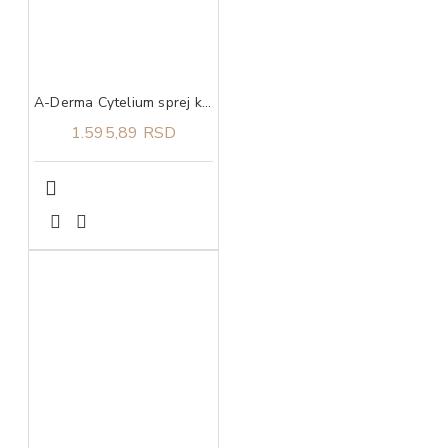
A-Derma Cytelium sprej koji suši i umiruje iritacije na koži 100 ml
1.595,89 RSD