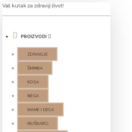
Vaš kutak za zdraviji život!
PROIZVODI
ZDRAVLJE
ŠMINKA
KOSA
NEGA
MAME I DECA
MUŠKARCI