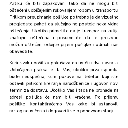
Artikli će biti zapakovani tako da ne mogu biti
oštećeni uobičajenim rukovanjem robom u transportu.
Prilikom preuzimanja pošiljke potrebno je da vizuelno
pregledate paket da slučajno ne postoje neka vidna
oštećenja. Ukoliko primetite da je transportna kutija
značajno oštećena i posumnjate da je proizvod
možda oštećen, odbijte prijem pošiljke i odmah nas
obavestite.
Kurir svaku pošiljku pokušava da uruči u dva navrata.
Uobičajena praksa je da Vas, ukoliko prva isporuka
bude neuspešna, kurir pozove na telefon koji ste
ostavili prilikom kreiranja narudžbenice i ugovori novi
termin za dostavu. Ukoliko Vas i tada ne pronađe na
adresi, pošiljka će nam biti vraćena. Po prijemu
pošiljke, kontaktiraćemo Vas kako bi ustanovili
razlog neuručenja i dogovoriti se o ponovnom slanju.