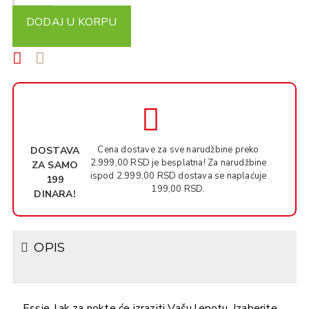
DODAJ U KORPU
Cena dostave za sve narudžbine preko
DOSTAVA
2.999,00 RSD je besplatna! Za narudžbine
ZA SAMO
ispod 2.999,00 RSD dostava se naplaćuje
199
199,00 RSD.
DINARA!
OPIS
Essie, lak za nokte će izraziti Vašu lepotu. Izaberite