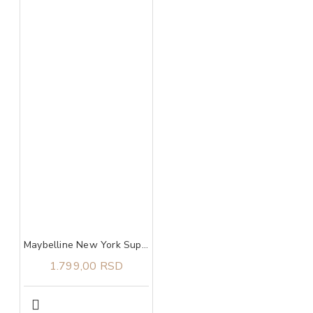
Maybelline New York Super Stay Lumi Matte tečni puder 140​
1.799,00 RSD