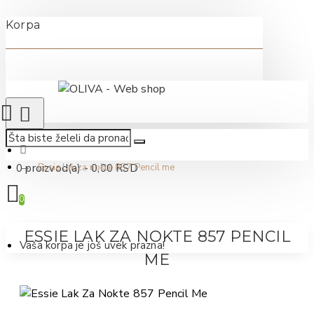
Korpa
0 proizvod(a) - 0,00 RSD
Essie lak za nokte 857 Pencil me
0
ESSIE LAK ZA NOKTE 857 PENCIL
Vaša korpa je još uvek prazna!
ME