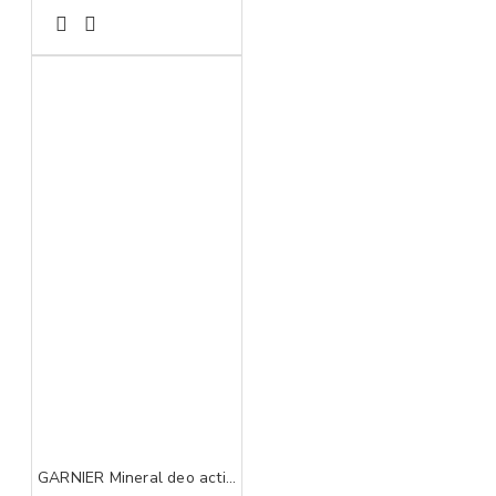
GARNIER Mineral deo action control thermic 72h sprej 150 ml