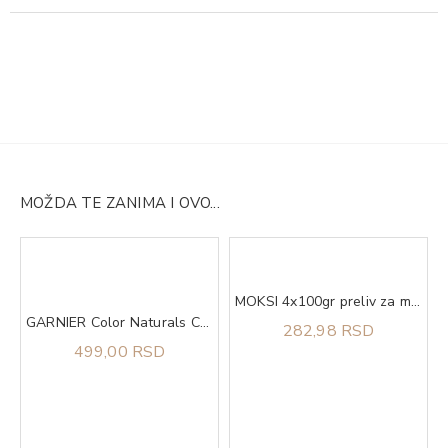
MOŽDA TE ZANIMA I OVO...
ong as Shell
MOKSI 4x100gr preliv za mačke kitten piletina u sosu
GARNIER Color Naturals Creme Boja za kosu SE CEN 111
282,98 RSD
499,00 RSD