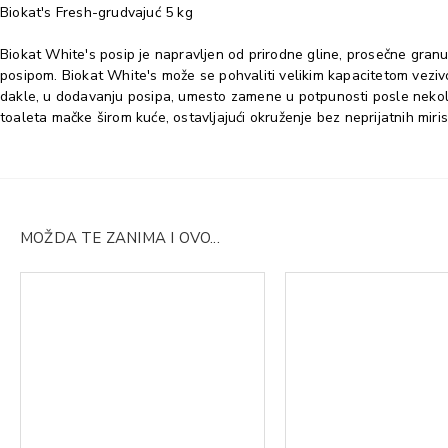
Biokat's Fresh-grudvajuć 5 kg
Biokat White's posip je napravljen od prirodne gline, prosečne granul
posipom. Biokat White's može se pohvaliti velikim kapacitetom vezivos
dakle, u dodavanju posipa, umesto zamene u potpunosti posle nekoliko
toaleta mačke širom kuće, ostavljajući okruženje bez neprijatnih miris
MOŽDA TE ZANIMA I OVO...