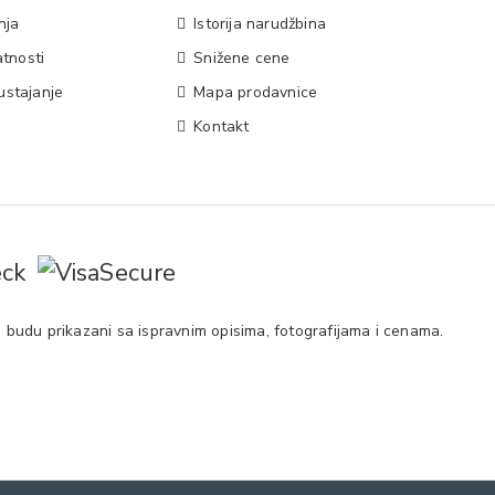
nja
Istorija narudžbina
atnosti
Snižene cene
ustajanje
Mapa prodavnice
Kontakt
 budu prikazani sa ispravnim opisima, fotografijama i cenama.