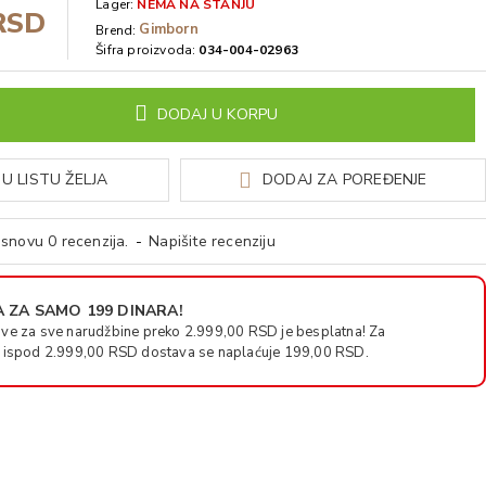
Lager:
NEMA NA STANJU
RSD
Gimborn
Brend:
Šifra proizvoda:
034-004-02963
DODAJ U KORPU
U LISTU ŽELJA
DODAJ ZA POREĐENJE
snovu 0 recenzija.
-
Napišite recenziju
 ZA SAMO 199 DINARA!
ve za sve narudžbine preko 2.999,00 RSD je besplatna! Za
 ispod 2.999,00 RSD dostava se naplaćuje 199,00 RSD.