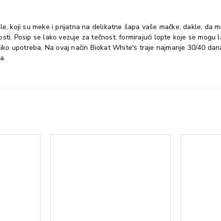
e, koji su meke i prijatna na delikatne šapa vaše mačke, dakle, da ma
ti. Posip se lako vezuje za tečnost, formirajući lopte koje se mogu la
 upotreba. Na ovaj način Biokat White's traje najmanje 30/40 dana! B
a.