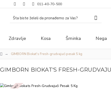
011-40-70-500
Zdravlje
Kosa
Šminka
Nega
GIMBORN Biokat's Fresh-grudvajući pesak 5 kg
GIMBORN BIOKAT'S FRESH-GRUDVAJUĆ
NEMA NA STANJU