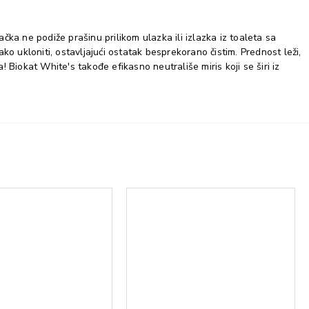
čka ne podiže prašinu prilikom ulazka ili izlazka iz toaleta sa
ko ukloniti, ostavljajući ostatak besprekorano čistim. Prednost leži,
iokat White's takođe efikasno neutrališe miris koji se širi iz