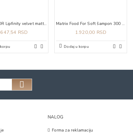
MAX FACTOR Lipfinity velvet matte 020 cococreme
Matrix Food For Soft šampon 300 ml
.647,54 RSD
1.920,00 RSD
 korpu
Dodaj u korpu
NALOG
je
Forma za reklamaciju