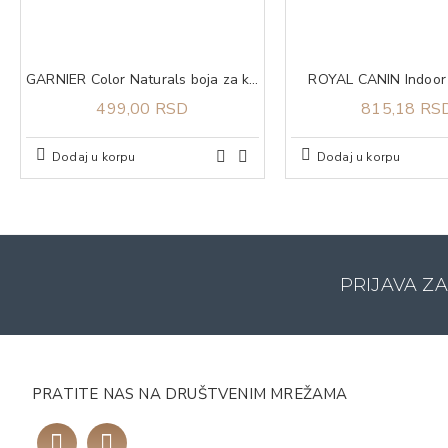
GARNIER Color Naturals boja za kosu 4.12 cold brown
ROYAL CANIN Indoor 
499,00 RSD
815,18 RS
Dodaj u korpu
Dodaj u korpu
PRIJAVA Z
PRATITE NAS NA DRUŠTVENIM MREŽAMA