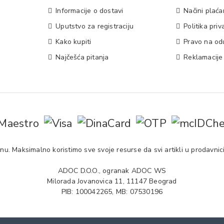
Informacije o dostavi
Načini plaća
Uputstvo za registraciju
Politika priv
Kako kupiti
Pravo na od
Najčešća pitanja
Reklamacije
u. Maksimalno koristimo sve svoje resurse da svi artikli u prodavnici
ADOC D.O.O., ogranak ADOC WS
Milorada Jovanovica 11, 11147 Beograd
PIB: 100042265, MB: 07530196