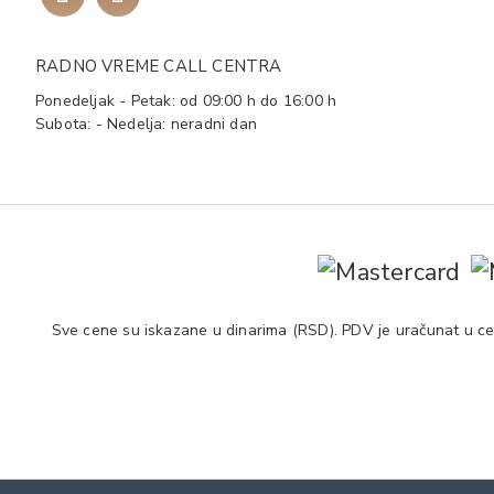
RADNO VREME CALL CENTRA
Ponedeljak - Petak: od 09:00 h do 16:00 h
Subota: - Nedelja: neradni dan
Sve cene su iskazane u dinarima (RSD). PDV je uračunat u cen