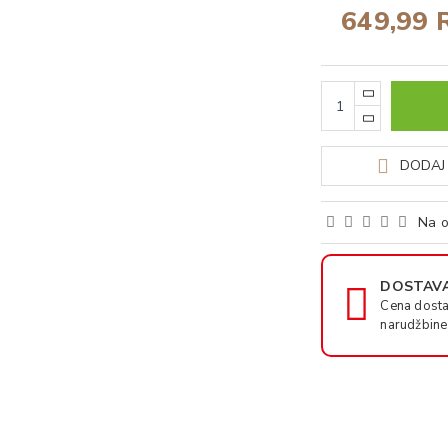
649,99 
DODAJ 
Na o
DOSTAVA
Cena dosta
narudžbine