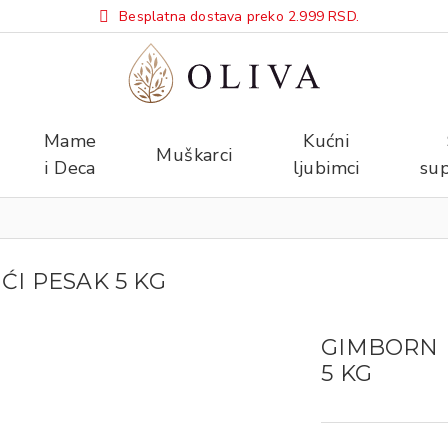
Besplatna dostava preko 2.999 RSD.
Mame
Kućni
Muškarci
i Deca
ljubimci
sup
I PESAK 5 KG
GIMBORN 
5 KG