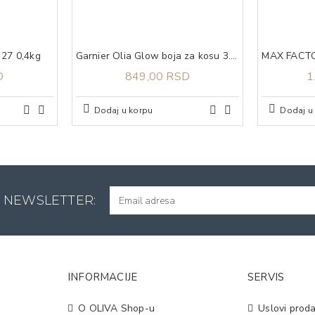
27 0,4kg
Garnier Olia Glow boja za kosu 3.0 soft black
D
849,00 RSD
1
Dodaj u korpu
Dodaj u
A NEWSLETTER:
INFORMACIJE
SERVIS
O OLIVA Shop-u
Uslovi proda