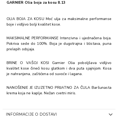
GARNIER Olia boja za kosu 8.13
OLIA BOJA ZA KOSU Moć ulja za maksimalne performanse
boje i vidljivo bolji kvalitet kose.
MAKSIMALNE PERFORMANSE Intenzivna i ujednačena boja.
Pokriva sede do 100%. Boja je dugotrajna i blistava, puna
prelepih odsjaja.
BRINE O VAŠOJ KOSI Garnier Olia poboljšava vidljivo
kvalitet kose čineći kosu glatkom i dva puta sjajnijom. Kosa
je nahranjena, zaštićena od suvoće i lagana.
NANOŠENJE JE IZUZETNO PRIJATNO ZA ČULA Baršunasta
krema koja ne kaplje. Nežan cvetni miris.
INFORMACIJE O DOSTAVI