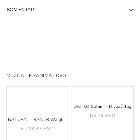
KOMENTARI
MOŽDA TE ZANIMA I OVO...
DAFIKO Salami - Divljač 45g
mel 500gr QNT
85,79 RSD
NATURAL TRAINER Weight care sa belim mesom za pse srednjih i velikih rasa 12kg
6.739,97 RSD