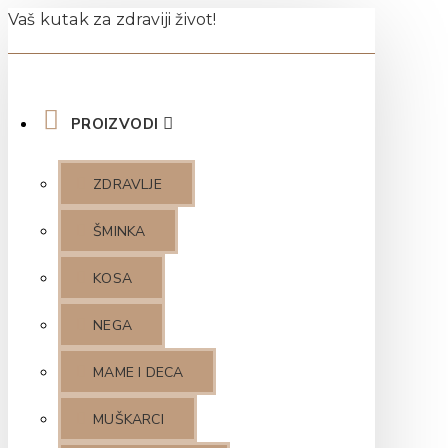
Vaš kutak za zdraviji život!
PROIZVODI
ZDRAVLJE
ŠMINKA
KOSA
NEGA
MAME I DECA
MUŠKARCI