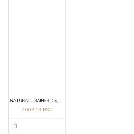
NATURAL TRAINER Dog sa svežom piletinom za štence velikih rasa 12kg
7.008,13 RSD