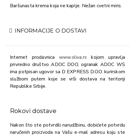
Baršunasta krema koja ne kaplje. Nežan cvetni miris.
INFORMACIJE O DOSTAVI
Internet prodavnica
www.oliva.rs
kojom upravlja
privredno društvo ADOC DOO, ogranak ADOC WS
ima potpisan ugovor sa D EXPRESS D.O.O. kurirskom
službom putem koje se vrši dostava na teritoriji
Republike Srbije.
Rokovi dostave
Nakon što ste potvrdili narudžbinu, dobićete potvrdu
naručenih proizvoda na Vašu e-mail adresu koju ste