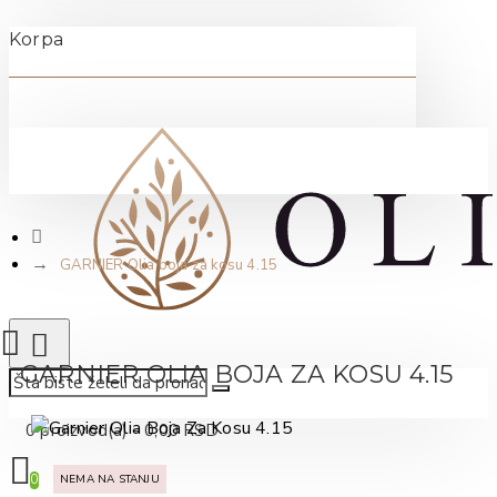
Korpa
GARNIER Olia boja za kosu 4.15
GARNIER OLIA BOJA ZA KOSU 4.15
0 proizvod(a) - 0,00 RSD
NEMA NA STANJU
0