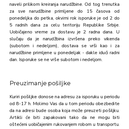
naveli prilikom kreiranja narudžbine. Od tog trenutka
za sve narudžbine primljene do 15 časova od
ponedeljka do petka, okvirni rok isporuke je od 2 do
5 radnih dana za celu teritoriju Republike Srbije.
Uobičajeno vreme za dostavu je 2 radna dana. U
slučaju da je narudžbina izvršena preko vikenda
(subotom i nedeljom), dostava se vrši kao i za
narudžbine primljene u ponedeljak - dakle idući radni
dan. Isporuke se ne vrše subotom i nedeljom.
Preuzimanje pošiljke
Kuriri pošiljke donose na adresu za isporuku u periodu
od 8-17 h. Molimo Vas da u tom periodu obezbedite
da na adresi bude osoba koja može preuzeti pošiljku.
Artikli će biti zapakovani tako da ne mogu biti
oštećeni uobičajenim rukovanjem robom u transportu.