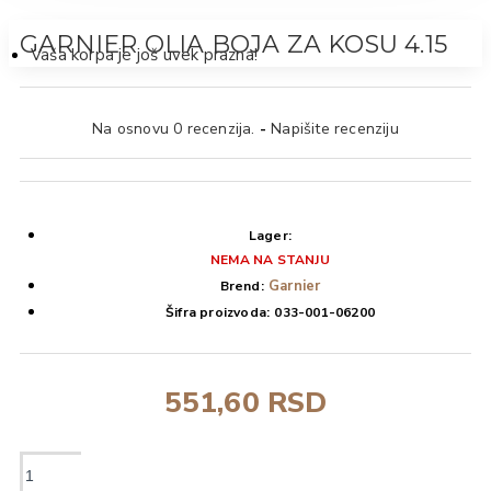
GARNIER OLIA BOJA ZA KOSU 4.15
Vaša korpa je još uvek prazna!
Na osnovu 0 recenzija.
-
Napišite recenziju
Lager:
NEMA NA STANJU
Garnier
Brend:
Šifra proizvoda:
033-001-06200
551,60 RSD