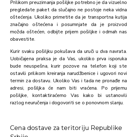
Prilikom preuzimanja pošiljke potrebno je da vizuelno
pregledate paket da slučajno ne postoje neka vidna
oštećenja. Ukoliko primetite da je transportna kutija
značajno oštećena i posumnjate da je proizvod
možda oštećen, odbijte prijem pošiljke i odmah nas
obavestite.
Kurir svaku pošiljku pokušava da uruči u dva navrata.
Uobičajena praksa je da Vas, ukoliko prva isporuka
bude neuspešna, kurir pozove na telefon koji ste
ostavili prilikom kreiranja narudžbenice i ugovori novi
termin za dostavu. Ukoliko Vas i tada ne pronađe na
adresi, pošiljka će nam biti vraćena. Po prijemu
pošiljke, kontaktiraćemo Vas kako bi ustanovili
razlog neuručenja i dogovoriti se o ponovnom slanju.
Cena dostave za teritoriju Republike
Srbije