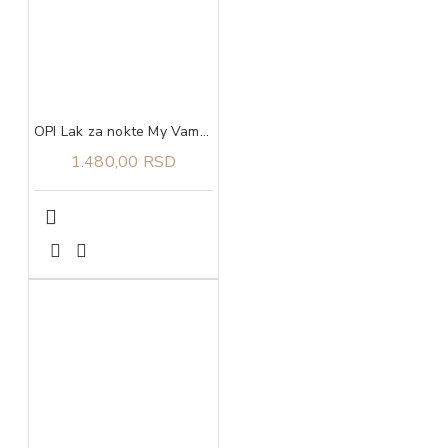
OPI Lak za nokte My Vampire is Buff
1.480,00 RSD