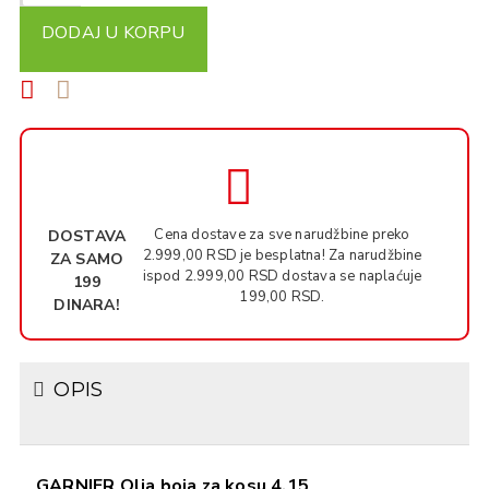
DODAJ U KORPU
Cena dostave za sve narudžbine preko
DOSTAVA
2.999,00 RSD je besplatna! Za narudžbine
ZA SAMO
ispod 2.999,00 RSD dostava se naplaćuje
199
199,00 RSD.
DINARA!
OPIS
GARNIER Olia boja za kosu 4.15