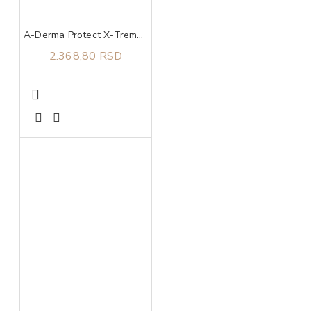
A-Derma Protect X-Treme stik za zaštitu osetljive kože SPF 50+ 8 g
2.368,80 RSD