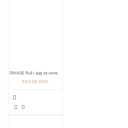
DIVAGE Ruž i sjaj za usne good vibes hypnotic fucsia 03
960,00 RSD