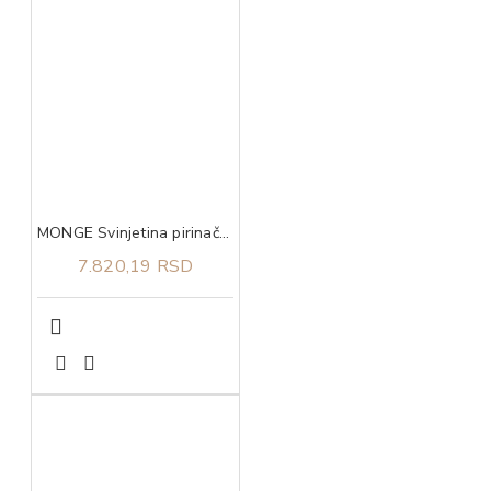
MONGE Svinjetina pirinač i krompir za sve rase adult 12kg
7.820,19 RSD