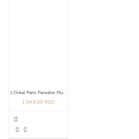
L'Oréal Paris Paradise Plump Ambition Ulje Za Usne 641 Latte Glace
1.549,00 RSD