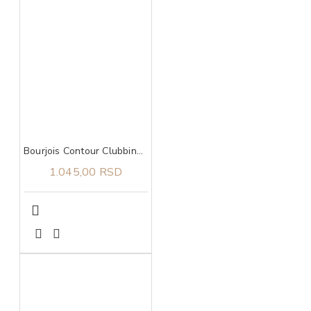
Bourjois Contour Clubbing 24h vodootporna 46 olovka za oči
1.045,00 RSD