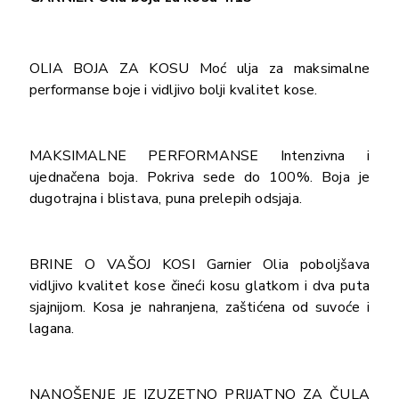
OLIA BOJA ZA KOSU Moć ulja za maksimalne
performanse boje i vidljivo bolji kvalitet kose.
MAKSIMALNE PERFORMANSE Intenzivna i
ujednačena boja. Pokriva sede do 100%. Boja je
dugotrajna i blistava, puna prelepih odsjaja.
BRINE O VAŠOJ KOSI Garnier Olia poboljšava
vidljivo kvalitet kose čineći kosu glatkom i dva puta
sjajnijom. Kosa je nahranjena, zaštićena od suvoće i
lagana.
NANOŠENJE JE IZUZETNO PRIJATNO ZA ČULA