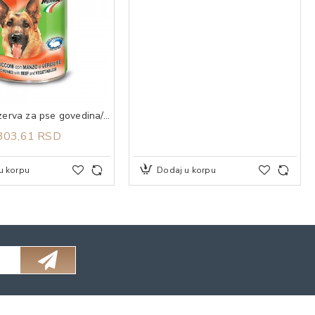
SIMBA Konzerva za pse govedina/povrće 1230g
303,61 RSD
u korpu
Dodaj u korpu