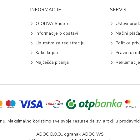
INFORMACIJE
SERVIS
O OLIVA Shop-u
Uslovi prod
Informacije o dostavi
Načini plać
Uputstvo za registraciju
Politika pri
Kako kupiti
Pravo na od
Najčešća pitanja
Reklamacij
u. Maksimalno koristimo sve svoje resurse da svi artikli u prodavnici
ADOC D.O.O., ogranak ADOC WS