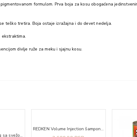
no pigmentovanom formulom. Prva boja za kosu obogaćena jedinstveni
 teško tretira. Boja ostaje izražajna i do devet nedelja.
 ekstraktima.
cijom divlje ruže za meku i sjajnu kosu.
REDKEN Volume Injection šampon 300 ml
NATURAL TRAINER Dog sa svežom piletinom za starije pse malih rasa 800g