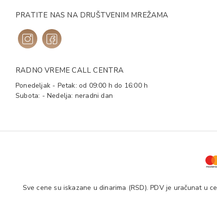
PRATITE NAS NA DRUŠTVENIM MREŽAMA
RADNO VREME CALL CENTRA
Ponedeljak - Petak: od 09:00 h do 16:00 h
Subota: - Nedelja: neradni dan
Sve cene su iskazane u dinarima (RSD). PDV je uračunat u cen