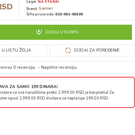
Lager:
NA STANJU
RSD
Garnier
Brend:
Šifra proizvoda:
033-001-05509
DODAJ U KORPU
 U LISTU ŽELJA
DODAJ ZA POREĐENJE
snovu 0 recenzija.
-
Napišite recenziju
VA ZA SAMO 199 DINARA!
ostave za sve narudžbine preko 2.999,00 RSD je besplatna! Za
bine ispod 2.999,00 RSD dostava se naplaćuje 199,00 RSD.