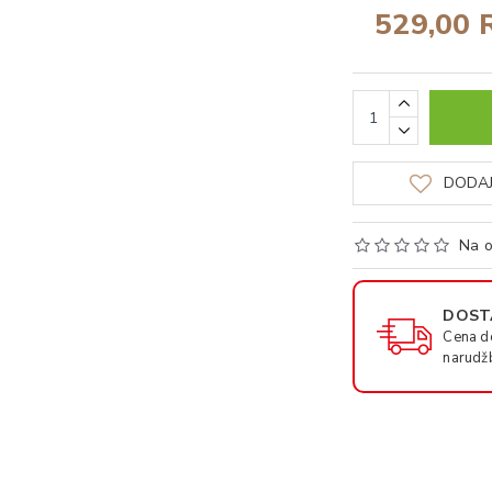
529,00 
DODAJ
Na o
DOSTA
Cena d
narudž