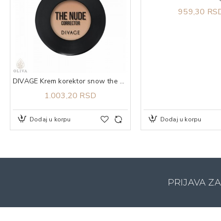
959,30 RS
DIVAGE Krem korektor snow the nude 02
1.003,20 RSD
Dodaj u korpu
Dodaj u korpu
PRIJAVA Z