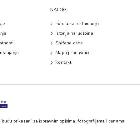
NALOG
aje
Forma za reklamaciju
anja
Istorija narudžbina
vatnosti
Snižene cene
ustajanje
Mapa prodavnice
e
Kontakt
 budu prikazani sa ispravnim opisima, fotografijama i cenama.