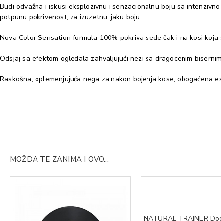
Budi odvažna i iskusi eksplozivnu i senzacionalnu boju sa intenziv
potpunu pokrivenost, za izuzetnu, jaku boju.
Nova Color Sensation formula 100% pokriva sede čak i na kosi koja se
Odsjaj sa efektom ogledala zahvaljujući nezi sa dragocenim bisernim
Raskošna, oplemenjujuća nega za nakon bojenja kose, obogaćena esen
MOŽDA TE ZANIMA I OVO...