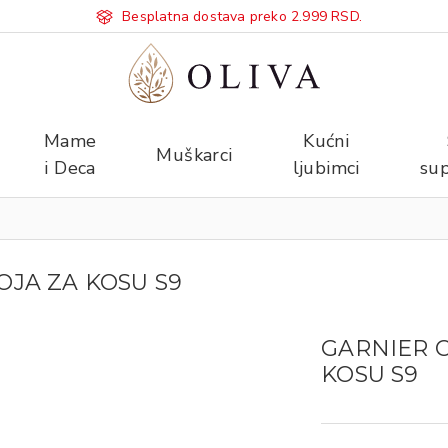
Besplatna dostava preko 2.999 RSD.
Mame
Kućni
Muškarci
i Deca
ljubimci
sup
OJA ZA KOSU S9
GARNIER C
KOSU S9