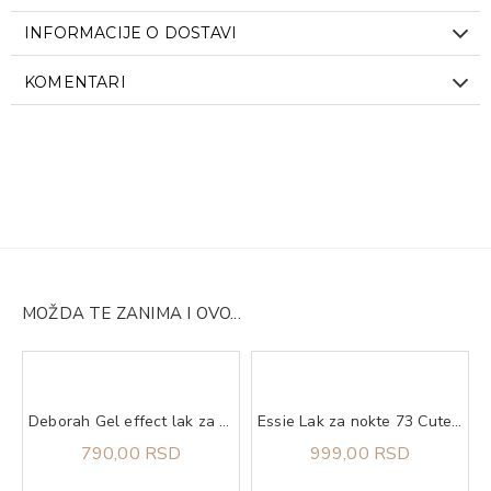
INFORMACIJE O DOSTAVI
KOMENTARI
MOŽDA TE ZANIMA I OVO...
se L
Deborah Gel effect lak za nokte 60 Nude Caramel
Essie Lak za nokte 73 Cute As a Button
790,00 RSD
999,00 RSD