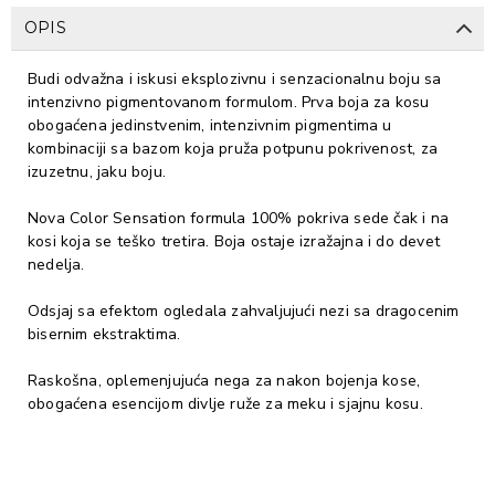
OPIS
Budi odvažna i iskusi eksplozivnu i senzacionalnu boju sa
intenzivno pigmentovanom formulom. Prva boja za kosu
obogaćena jedinstvenim, intenzivnim pigmentima u
kombinaciji sa bazom koja pruža potpunu pokrivenost, za
izuzetnu, jaku boju.
Nova Color Sensation formula 100% pokriva sede čak i na
kosi koja se teško tretira. Boja ostaje izražajna i do devet
nedelja.
Odsjaj sa efektom ogledala zahvaljujući nezi sa dragocenim
bisernim ekstraktima.
Raskošna, oplemenjujuća nega za nakon bojenja kose,
obogaćena esencijom divlje ruže za meku i sjajnu kosu.