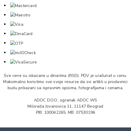
Sve cene su iskazane u dinarima (RSD). PDV je uračunat u cenu.
Maksimalno koristimo sve svoje resurse da svi artikli u prodavnici
budu prikazani sa ispravnim opisima, fotografijama i cenama.
ADOC D.O.O., ogranak ADOC WS
Milorada Jovanovica 11, 11147 Beograd
PIB: 100042265, MB: 07530196