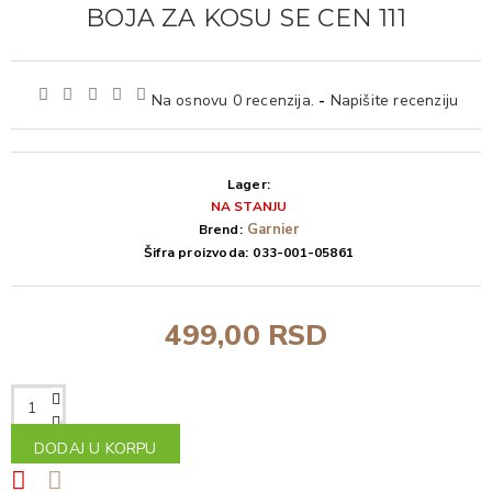
BOJA ZA KOSU SE CEN 111
Na osnovu 0 recenzija.
-
Napišite recenziju
Lager:
NA STANJU
Garnier
Brend:
Šifra proizvoda:
033-001-05861
499,00 RSD
DODAJ U KORPU