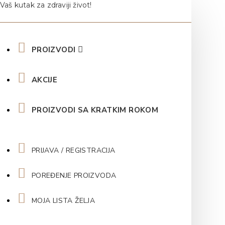
Vaš kutak za zdraviji život!
PROIZVODI
AKCIJE
PROIZVODI SA KRATKIM ROKOM
PRIJAVA / REGISTRACIJA
POREĐENJE PROIZVODA
MOJA LISTA ŽELJA