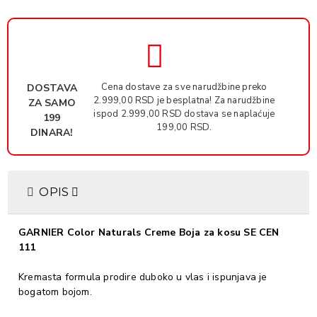
Cena dostave za sve narudžbine preko
DOSTAVA
2.999,00 RSD je besplatna! Za narudžbine
ZA SAMO
ispod 2.999,00 RSD dostava se naplaćuje
199
199,00 RSD.
DINARA!
OPIS
GARNIER Color Naturals Creme Boja za kosu SE CEN
111
Kremasta formula prodire duboko u vlas i ispunjava je
bogatom bojom.