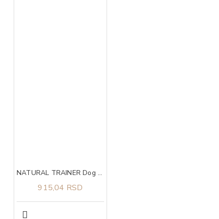
NATURAL TRAINER Dog sa piletinom i pirinčem za odrasle pse malih rasa 800g
915,04 RSD