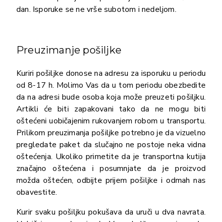
dan. Isporuke se ne vrše subotom i nedeljom.
Preuzimanje pošiljke
Kuriri pošiljke donose na adresu za isporuku u periodu
od 8-17 h. Molimo Vas da u tom periodu obezbedite
da na adresi bude osoba koja može preuzeti pošiljku.
Artikli će biti zapakovani tako da ne mogu biti
oštećeni uobičajenim rukovanjem robom u transportu.
Prilikom preuzimanja pošiljke potrebno je da vizuelno
pregledate paket da slučajno ne postoje neka vidna
oštećenja. Ukoliko primetite da je transportna kutija
značajno oštećena i posumnjate da je proizvod
možda oštećen, odbijte prijem pošiljke i odmah nas
obavestite.
Kurir svaku pošiljku pokušava da uruči u dva navrata.