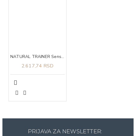
NATURAL TRAINER Sensitive no gluten sa pačetinom za odrasle pse srednjih i velikih rasa 3kg
2.617,74 RSD
PRIJAVA ZA NEWSLETTER: