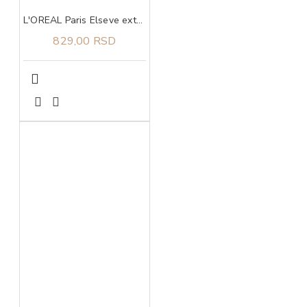
L'OREAL Paris Elseve extraordinary oil coco maska 300 ml
829,00 RSD