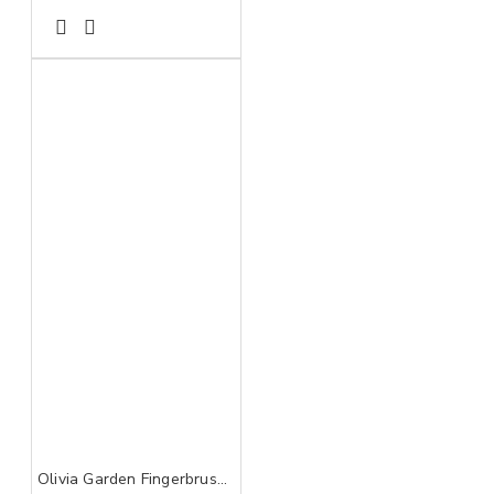
Olivia Garden Fingerbrush Care Iconic Boar&Nylon Hot Pink M