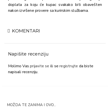
doplata za koju će kupac svakako biti obavešten
nakon izvršene provere sa kurirskim službama.
KOMENTARI
Napišite recenziju
Molimo Vas
prijavite se
ili se
registrujte
da biste
napisali recenziju.
MOŽDA TE ZANIMA I OVO...