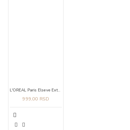
L'OREAL Paris Elseve Extraordinary Ulje za sve tipove kose 100 ml
999,00 RSD