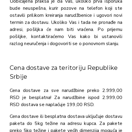
Uobičajena praksa je da Vas, ukoliko prva isporuka
bude neuspešna, kurir pozove na telefon koji ste
ostavili prilikom kreiranja narudžbenice i ugovori novi
termin za dostavu. Ukoliko Vas i tada ne pronađe na
adresi, pošiljka će nam biti vraćena. Po prijemu
pošiljke, kontaktiraćemo Vas kako bi ustanovili
razlog neuručenja i dogovoriti se o ponovnom slanju.
Cena dostave za teritoriju Republike
Srbije
Cena dostave za sve narudžbine preko 2.999,00
RSD je besplatna! Za narudžbine ispod 2.999,00
RSD dostava se naplaćuje 199,00 RSD.
Cena dostave ili besplatna dostava uključuje dostavu
paketa do 5kg težine na adresu kupca. Za pakete
preko 5kg težine i pakete većih dimenzija moguća je