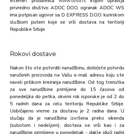
Internet prodavnica
www.oliva.rs
kojom upravlja
privredno društvo ADOC DOO, ogranak ADOC WS
ima potpisan ugovor sa D EXPRESS D.O.O. kurirskom
službom putem koje se vrši dostava na teritoriji
Republike Srbije.
Rokovi dostave
Nakon što ste potvrdili narudžbinu, dobićete potvrdu
naručenih proizvoda na Vašu e-mail adresu koju ste
naveli prilikom kreiranja narudžbine. Od tog trenutka
za sve narudžbine primljene do 15 časova od
ponedeljka do petka, okvirni rok isporuke je od 2 do
5 radnih dana za celu teritoriju Republike Srbije.
Uobičajeno vreme za dostavu je 2 radna dana. U
slučaju da je narudžbina izvršena preko vikenda
(subotom i nedeljom), dostava se vrši kao i za
narudžbine primljene u ponedeljak - dakle idući radni