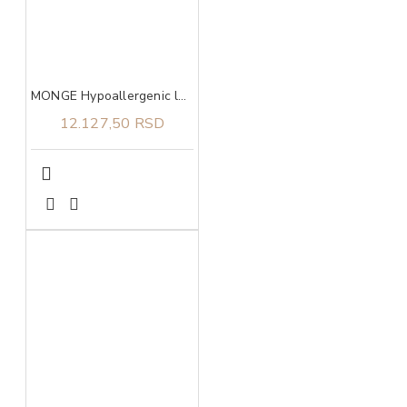
MONGE Hypoallergenic losos I tunjevina za sve rase adult 12kg
12.127,50 RSD