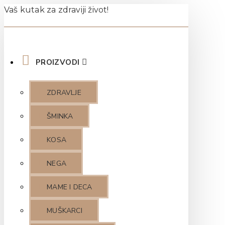
Vaš kutak za zdraviji život!
PROIZVODI
ZDRAVLJE
ŠMINKA
KOSA
NEGA
MAME I DECA
MUŠKARCI