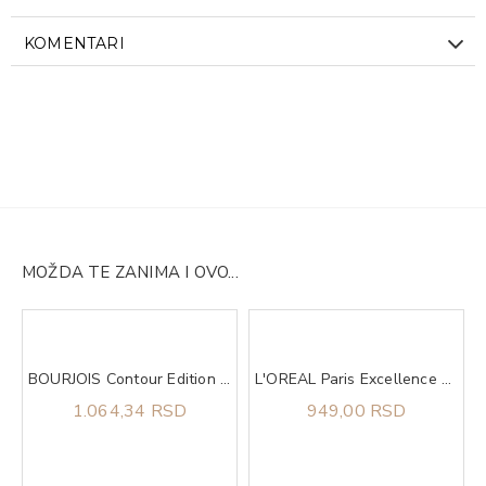
KOMENTARI
MOŽDA TE ZANIMA I OVO...
BOURJOIS Contour Edition lip pencil 11
L'OREAL Paris Excellence 7 boja za kosu
1.064,34 RSD
949,00 RSD