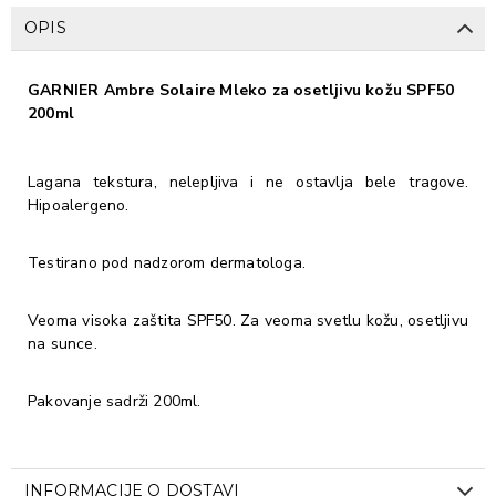
OPIS
GARNIER Ambre Solaire Mleko za osetljivu kožu SPF50
200ml
Lagana tekstura, nelepljiva i ne ostavlja bele tragove.
Hipoalergeno.
Testirano pod nadzorom dermatologa.
Veoma visoka zaštita SPF50. Za veoma svetlu kožu, osetljivu
na sunce.
Pakovanje sadrži 200ml.
INFORMACIJE O DOSTAVI