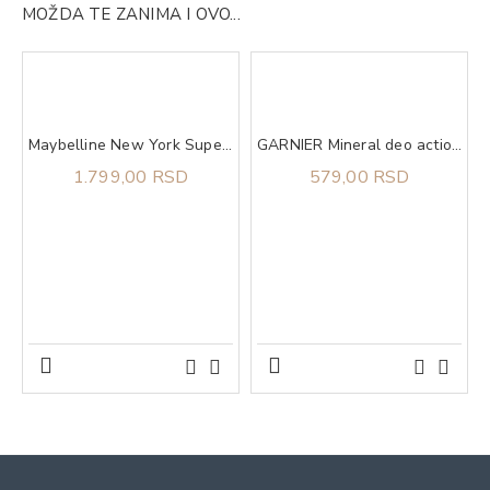
MOŽDA TE ZANIMA I OVO...
ning Butter
Maybelline New York Super Stay Lumi Matte tečni puder 140​
GARNIER Mineral deo action control thermic 72h sprej 150 ml
1.799,00 RSD
579,00 RSD