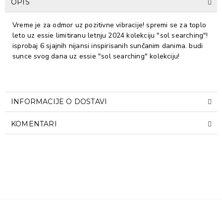
OPIS
Vreme je za odmor uz pozitivne vibracije! spremi se za toplo
leto uz essie limitiranu letnju 2024 kolekciju "sol searching"!
isprobaj 6 sjajnih nijansi inspirisanih sunčanim danima. budi
sunce svog dana uz essie "sol searching" kolekciju!
INFORMACIJE O DOSTAVI
KOMENTARI