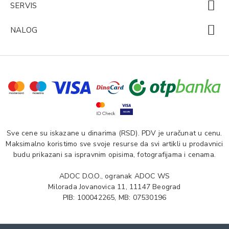
SERVIS
NALOG
Sve cene su iskazane u dinarima (RSD). PDV je uračunat u cenu.
Maksimalno koristimo sve svoje resurse da svi artikli u prodavnici
budu prikazani sa ispravnim opisima, fotografijama i cenama.
ADOC D.O.O., ogranak ADOC WS
Milorada Jovanovica 11, 11147 Beograd
PIB: 100042265, MB: 07530196