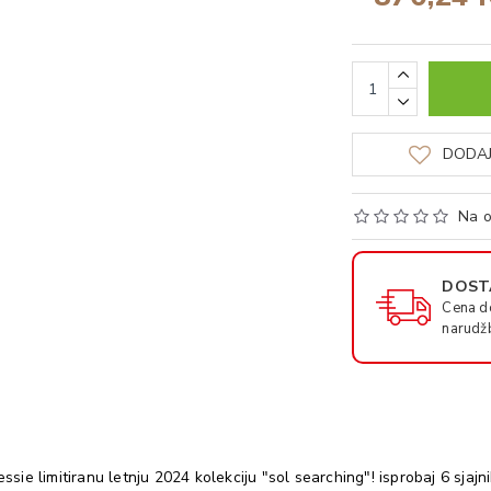
DODAJ
Na o
DOSTA
Cena d
narudž
essie limitiranu letnju 2024 kolekciju "sol searching"! isprobaj 6 sja