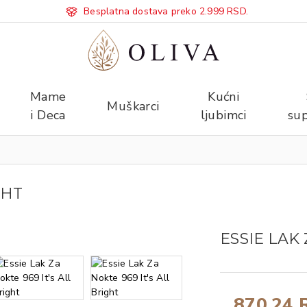
Besplatna dostava preko 2.999 RSD.
Mame
Kućni
Muškarci
i Deca
ljubimci
sup
GHT
ESSIE LAK 
870,24 