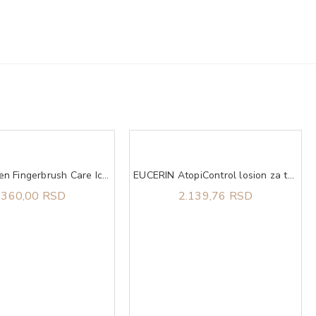
Olivia Garden Fingerbrush Care Iconic Boar&Nylon Pastel Pink L
EUCERIN AtopiControl losion za telo 250ml
.360,00 RSD
2.139,76 RSD