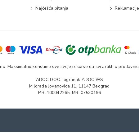
Najčešća pitanja
Reklamacij
u. Maksimalno koristimo sve svoje resurse da svi artikli u prodavnici
ADOC D.O.O., ogranak ADOC WS
Milorada Jovanovica 11, 11147 Beograd
PIB: 100042265, MB: 07530196