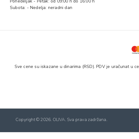
Ponedeljak - Petak: od 09:00 h do 16:00 h
Subota: - Nedelja: neradni dan
Sve cene su iskazane u dinarima (RSD). PDV je uračunat u cen
Copyright ©
2026. OLIVA. Sva prava zadržana.