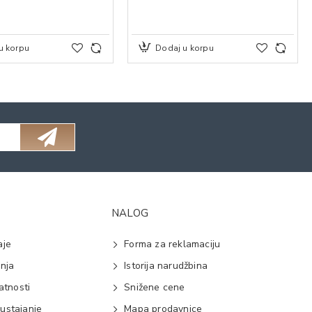
u korpu
Dodaj u korpu
NALOG
aje
Forma za reklamaciju
anja
Istorija narudžbina
vatnosti
Snižene cene
ustajanje
Mapa prodavnice