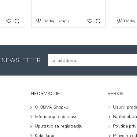
Dodaj u korpu
Dodaj 
A NEWSLETTER:
INFORMACIJE
SERVIS
O OLIVA Shop-u
Uslovi prod
Informacije o dostavi
Načini plać
Uputstvo za registraciju
Politika pri
Kako kupiti
Pravo na od