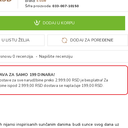
Essie
Brend:
Šifra proizvoda:
033-007-10150
DODAJ U KORPU
 U LISTU ŽELJA
DODAJ ZA POREĐENJE
snovu 0 recenzija.
-
Napišite recenziju
VA ZA SAMO 199 DINARA!
ostave za sve narudžbine preko 2.999,00 RSD je besplatna! Za
bine ispod 2.999,00 RSD dostava se naplaćuje 199,00 RSD.
jnih nijansi inspirisanih sunčanim danima. budi sunce svog dana uz