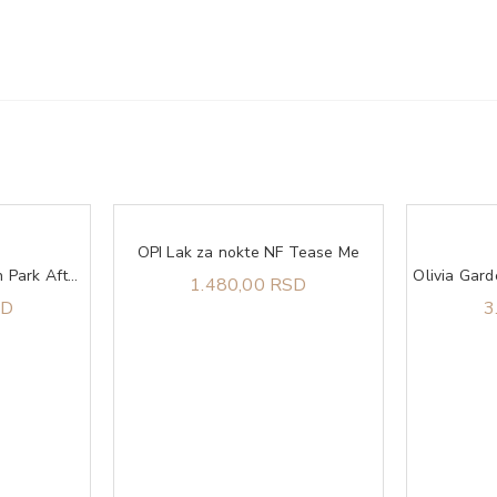
OPI Lak za nokte NF Tease Me
OPI Lak za nokte Lincoln Park After Dark
1.480,00 RSD
SD
3