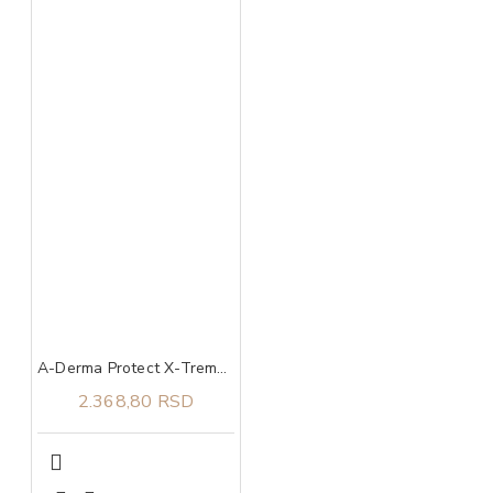
A-Derma Protect X-Treme stik za zaštitu osetljive kože SPF 50+ 8 g
2.368,80 RSD