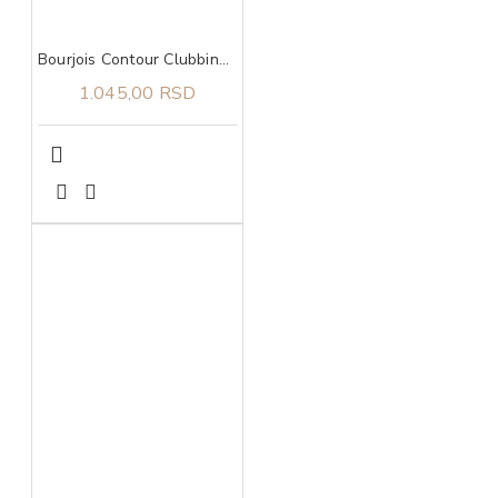
Bourjois Contour Clubbing 24h vodootporna 46 olovka za oči
1.045,00 RSD