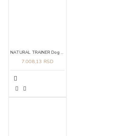
NATURAL TRAINER Dog sa svežom piletinom za štence velikih rasa 12kg
7.008,13 RSD