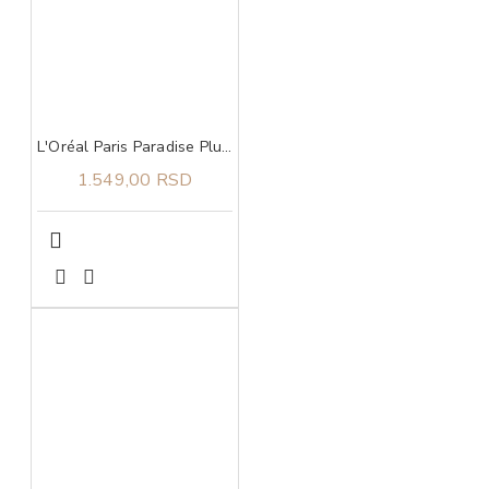
L'Oréal Paris Paradise Plump Ambition Ulje Za Usne 641 Latte Glace
1.549,00 RSD