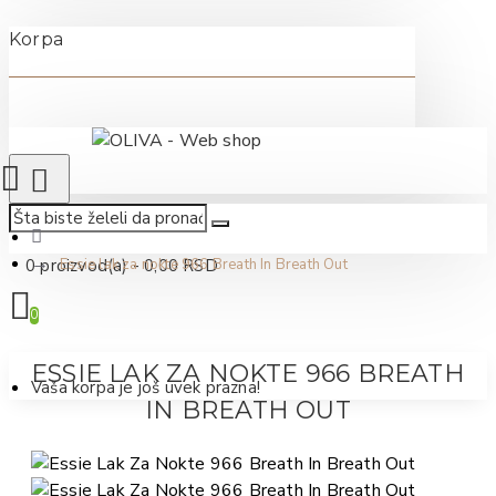
Korpa
0 proizvod(a) - 0,00 RSD
Essie lak za nokte 966 Breath In Breath Out
0
ESSIE LAK ZA NOKTE 966 BREATH
Vaša korpa je još uvek prazna!
IN BREATH OUT