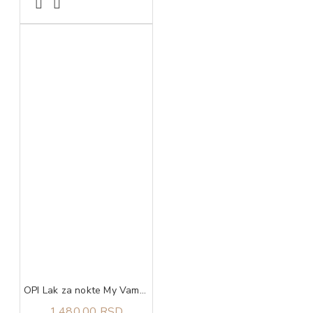
OPI Lak za nokte My Vampire is Buff
1.480,00 RSD