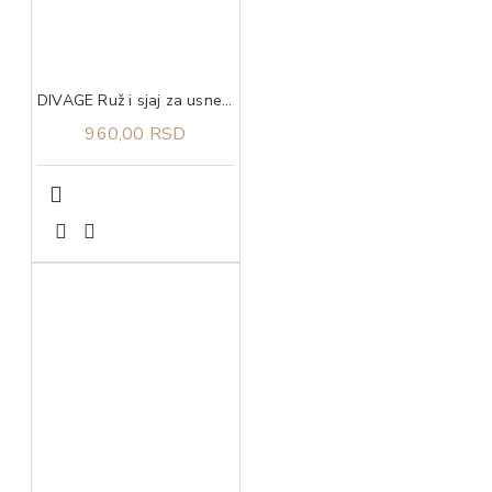
DIVAGE Ruž i sjaj za usne good vibes hypnotic fucsia 03
960,00 RSD