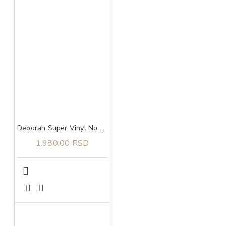
Deborah Super Vinyl No Transfer ruž za usne 06 Winery
1.980,00 RSD