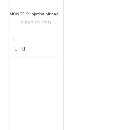
MONGE Svinjetina pirinač i krompir za sve rase adult 12kg
7.820,19 RSD