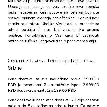
Kurir svaku pošiljku pokušava da uruči u dva navrata.
Uobičajena praksa je da Vas, ukoliko prva isporuka
bude neuspešna, kurir pozove na telefon koji ste
ostavili prilikom kreiranja narudžbenice i ugovori novi
termin za dostavu. Ukoliko Vas i tada ne pronađe na
adresi, pošiljka će nam biti vraćena. Po prijemu
pošiljke, kontaktiraćemo Vas kako bi ustanovili
razlog neuručenja i dogovoriti se o ponovnom slanju.
Cena dostave za teritoriju Republike
Srbije
Cena dostave za sve narudžbine preko 2.999,00
RSD je besplatna! Za narudžbine ispod 2.999,00
RSD dostava se naplaćuje 199,00 RSD.
Cena dostave ili besplatna dostava uključuje dostavu
paketa do 5kg težine na adresu kupca. Za pakete