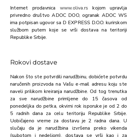
Internet prodavnica
www.oliva.rs
kojom upravlja
privredno društvo ADOC DOO, ogranak ADOC WS
ima potpisan ugovor sa D EXPRESS D.O.O. kurirskom
službom putem koje se vrši dostava na teritoriji
Republike Srbije.
Rokovi dostave
Nakon što ste potvrdili narudžbinu, dobićete potvrdu
naručenih proizvoda na Vašu e-mail adresu koju ste
naveli prilikom kreiranja narudžbine. Od tog trenutka
za sve narudžbine primljene do 15 časova od
ponedeljka do petka, okvirni rok isporuke je od 2 do
5 radnih dana za celu teritoriju Republike Srbije.
Uobičajeno vreme za dostavu je 2 radna dana. U
slučaju da je narudžbina izvršena preko vikenda
(subotom i nedeljom), dostava se vrši kao i za