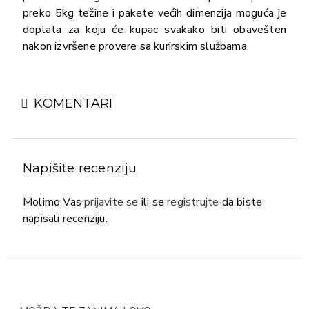
preko 5kg težine i pakete većih dimenzija moguća je
doplata za koju će kupac svakako biti obavešten
nakon izvršene provere sa kurirskim službama.
KOMENTARI
Napišite recenziju
Molimo Vas
prijavite se
ili se
registrujte
da biste
napisali recenziju.