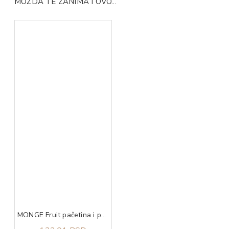
MOŽDA TE ZANIMA I OVO...
MONGE Fruit pačetina i pomorandža 100g