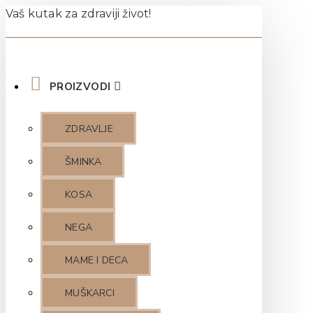
Vaš kutak za zdraviji život!
PROIZVODI
ZDRAVLJE
ŠMINKA
KOSA
NEGA
MAME I DECA
MUŠKARCI