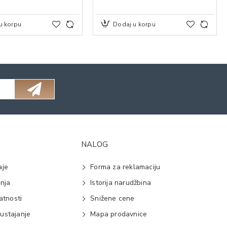
u korpu
Dodaj u korpu
NALOG
aje
Forma za reklamaciju
anja
Istorija narudžbina
vatnosti
Snižene cene
ustajanje
Mapa prodavnice