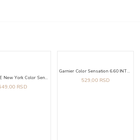
Garnier Color Sensation 6.60 INTENSE RUBY
MAYBELLINE New York Color Sensational Shaping olovka za usne 90 Brick Red
529,00 RSD
649,00 RSD