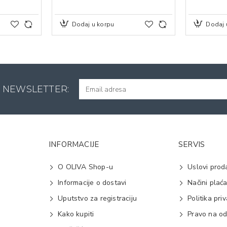
Dodaj u korpu
Dodaj 
A NEWSLETTER:
INFORMACIJE
SERVIS
O OLIVA Shop-u
Uslovi prod
Informacije o dostavi
Načini plać
Uputstvo za registraciju
Politika pri
Kako kupiti
Pravo na od