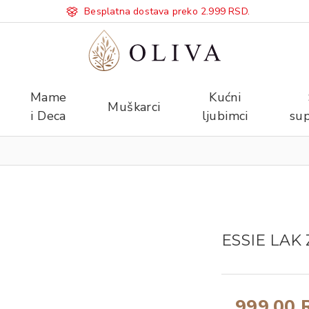
Besplatna dostava preko 2.999 RSD.
Mame
Kućni
Muškarci
i Deca
ljubimci
sup
ESSIE LAK 
999,00 