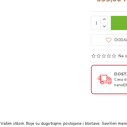
DODAJ
Na o
DOSTA
Cena d
narudž
sa Vašim stilom. Boje su dugotrajne, postojane i blistave. Savršen man