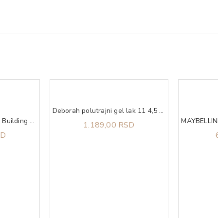
Deborah polutrajni gel lak 11 4,5 ml
OPI Repair Mode - Bond Building Repair Serum za oporavak noktiju 9ml
1.189,00 RSD
SD