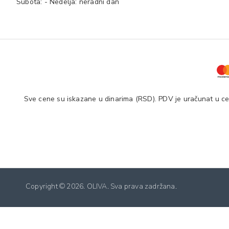
Subota: - Nedelja: neradni dan
Sve cene su iskazane u dinarima (RSD). PDV je uračunat u cen
Copyright ©
2026. OLIVA. Sva prava zadržana.