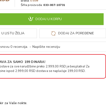
Essie
Brend:
Šifra proizvoda:
033-007-10731
DODAJ U KORPU
 U LISTU ŽELJA
DODAJ ZA POREĐENJE
snovu 0 recenzija.
-
Napišite recenziju
VA ZA SAMO 199 DINARA!
ostave za sve narudžbine preko 2.999,00 RSD je besplatna! Za
bine ispod 2.999,00 RSD dostava se naplaćuje 199,00 RSD.
ikir za Vaše nokte.