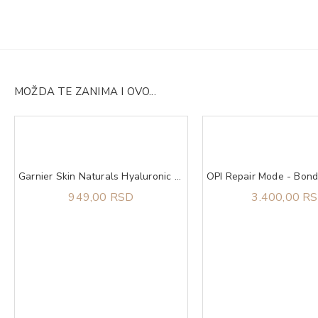
MOŽDA TE ZANIMA I OVO...
Garnier Skin Naturals Hyaluronic Aloe Jelly hidratantni gel za lice 50 ml
949,00 RSD
3.400,00 R