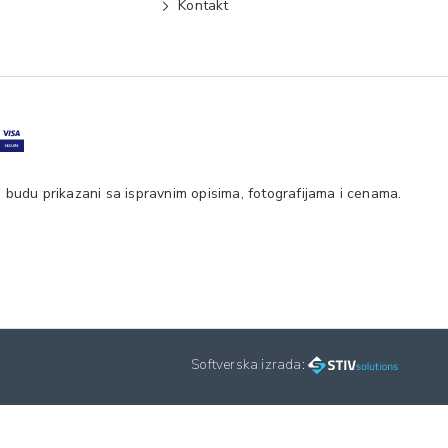
e
Kontakt
 budu prikazani sa ispravnim opisima, fotografijama i cenama.
Softverska izrada: