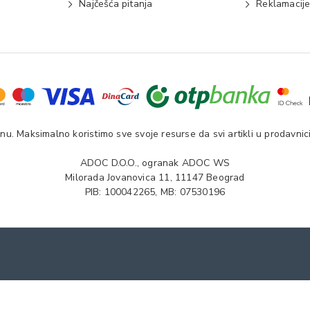
Najčešća pitanja
Reklamacij
u. Maksimalno koristimo sve svoje resurse da svi artikli u prodavnici
ADOC D.O.O., ogranak ADOC WS
Milorada Jovanovica 11, 11147 Beograd
PIB: 100042265, MB: 07530196