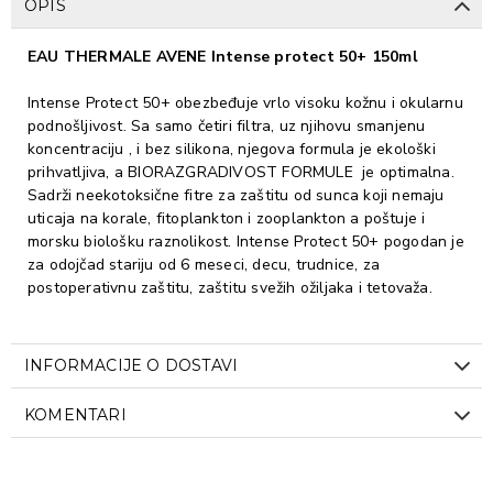
OPIS
EAU THERMALE AVENE Intense protect 50+ 150ml
Intense Protect 50+ obezbeđuje vrlo visoku kožnu i okularnu
podnošljivost. Sa samo četiri filtra, uz njihovu smanjenu
koncentraciju , i bez silikona, njegova formula je ekološki
prihvatljiva, a BIORAZGRADIVOST FORMULE je optimalna.
Sadrži neekotoksične fitre za zaštitu od sunca koji nemaju
uticaja na korale, fitoplankton i zooplankton a poštuje i
morsku biološku raznolikost. Intense Protect 50+ pogodan je
za odojčad stariju od 6 meseci, decu, trudnice, za
postoperativnu zaštitu, zaštitu svežih ožiljaka i tetovaža.
INFORMACIJE O DOSTAVI
KOMENTARI