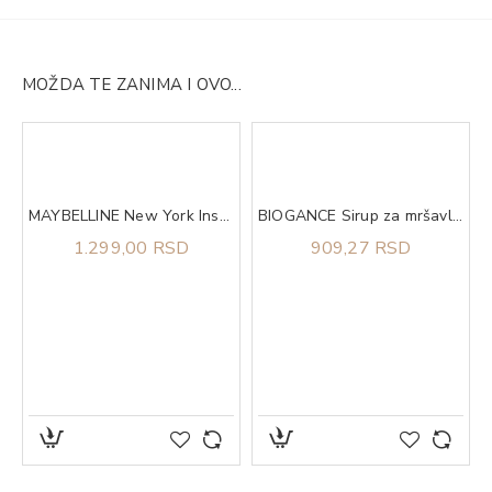
MOŽDA TE ZANIMA I OVO...
MAYBELLINE New York Instant Anti-Age Eraser korektor 6 Neutralizer
BIOGANCE Sirup za mršavljenje Phytocare slim+ 200ml
1.299,00 RSD
909,27 RSD