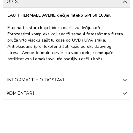
OPIS
EAU THERMALE AVENE dečije mleko SPF50 100ml
Fluidna tekstura koja hidrira osetljivu dečiju kožu.
Fotozaštitni kompleks koji sadrži samo 4 fotozaštitna filtera
pruža vrlo visoku zaštitu kože od UVB i UVA zraka.
Antioksidans (pre-tokoferil) štiti kožu od oksidativnog
stresa. Avene termalna izvorska voda deluje umirujuće,
antiiritativno i omekšavajuće osetljivu dečiju kožu.
INFORMACIJE O DOSTAVI
KOMENTARI