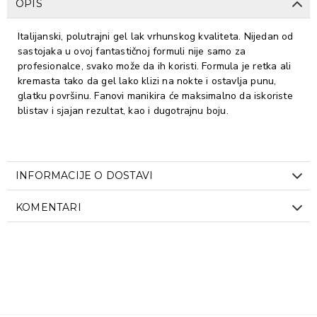
OPIS
Italijanski, polutrajni gel lak vrhunskog kvaliteta. Nijedan od
sastojaka u ovoj fantastičnoj formuli nije samo za
profesionalce, svako može da ih koristi. Formula je retka ali
kremasta tako da gel lako klizi na nokte i ostavlja punu,
glatku površinu. Fanovi manikira će maksimalno da iskoriste
blistav i sjajan rezultat, kao i dugotrajnu boju.
INFORMACIJE O DOSTAVI
KOMENTARI