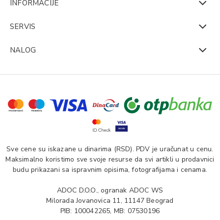
INFORMACIJE
SERVIS
NALOG
Sve cene su iskazane u dinarima (RSD). PDV je uračunat u cenu.
Maksimalno koristimo sve svoje resurse da svi artikli u prodavnici
budu prikazani sa ispravnim opisima, fotografijama i cenama.
ADOC D.O.O., ogranak ADOC WS
Milorada Jovanovica 11, 11147 Beograd
PIB: 100042265, MB: 07530196