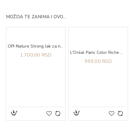
MOŽDA TE ZANIMA I OVO...
OPI Nature Strong lak za nokte We Canyon Do Better
Blonde
L'Oréal Paris Color Riche Olovka Za Usne 570 Worth It Int
1.700,00 RSD
999,00 RSD