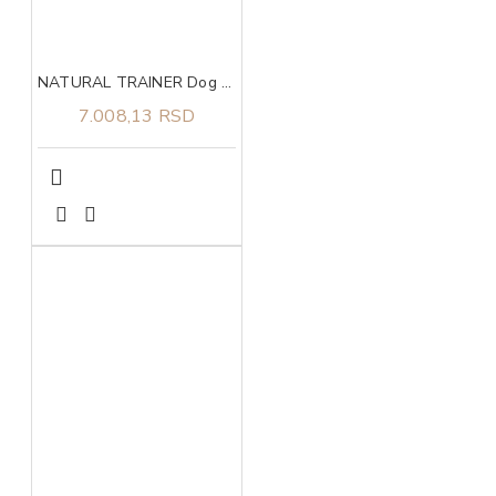
NATURAL TRAINER Dog sa svežom piletinom za štence velikih rasa 12kg
7.008,13 RSD