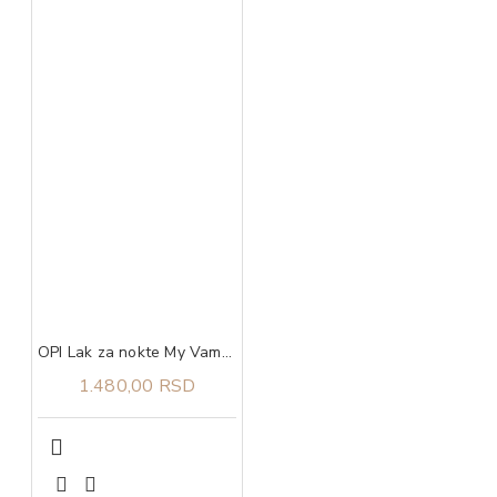
OPI Lak za nokte My Vampire is Buff
1.480,00 RSD