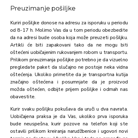
Preuzimanje pošiljke
Kuriri pošiljke donose na adresu za isporuku u periodu
od 8-17 h. Molimo Vas da u tom periodu obezbedite
da na adresi bude osoba koja može preuzeti pošiljku.
Artikli će biti zapakovani tako da ne mogu biti
oštećeni uobičajenim rukovanjem robom u transportu.
Prilikom preuzimanja pošiljke potrebno je da vizuelno
pregledate paket da slučajno ne postoje neka vidna
oštećenja. Ukoliko primetite da je transportna kutija
značajno oštećena i posumnjate da je proizvod
možda oštećen, odbijte prijem pošiljke i odmah nas
obavestite.
Kurir svaku pošiljku pokušava da uruči u dva navrata.
Uobičajena praksa je da Vas, ukoliko prva isporuka
bude neuspešna, kurir pozove na telefon koji ste
ostavili prilikom kreiranja narudžbenice i ugovori novi