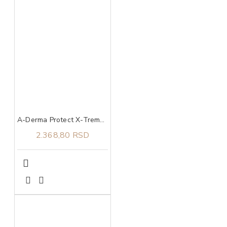
A-Derma Protect X-Treme stik za zaštitu osetljive kože SPF 50+ 8 g
2.368,80 RSD