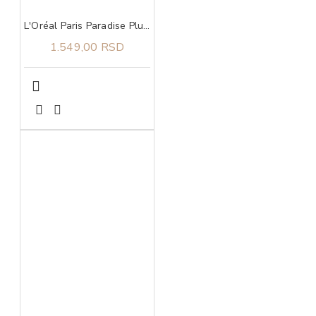
L'Oréal Paris Paradise Plump Ambition Ulje Za Usne 641 Latte Glace
1.549,00 RSD