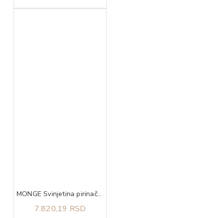
MONGE Svinjetina pirinač i krompir za sve rase adult 12kg
7.820,19 RSD