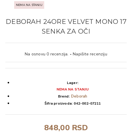
NEMA NA STANJU
DEBORAH 24ORE VELVET MONO 17
SENKA ZA OČI
Na osnovu 0 recenzija.
-
Napišite recenziju
Lager:
NEMA NA STANJU
Deborah
Brend:
Šifra proizvoda:
042-002-07211
848,00 RSD