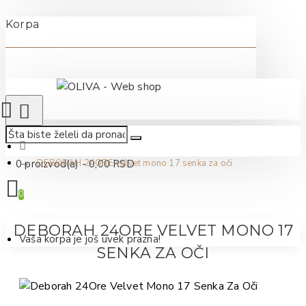
Korpa
0 proizvod(a) - 0,00 RSD
DEBORAH 24ORE velvet mono 17 senka za oči
0
DEBORAH 24ORE VELVET MONO 17
Vaša korpa je još uvek prazna!
SENKA ZA OČI