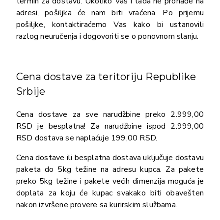
termin za dostavu. Ukoliko Vas i tada ne pronađe na
adresi, pošiljka će nam biti vraćena. Po prijemu
pošiljke, kontaktiraćemo Vas kako bi ustanovili
razlog neuručenja i dogovoriti se o ponovnom slanju.
Cena dostave za teritoriju Republike
Srbije
Cena dostave za sve narudžbine preko 2.999,00
RSD je besplatna! Za narudžbine ispod 2.999,00
RSD dostava se naplaćuje 199,00 RSD.
Cena dostave ili besplatna dostava uključuje dostavu
paketa do 5kg težine na adresu kupca. Za pakete
preko 5kg težine i pakete većih dimenzija moguća je
doplata za koju će kupac svakako biti obavešten
nakon izvršene provere sa kurirskim službama.