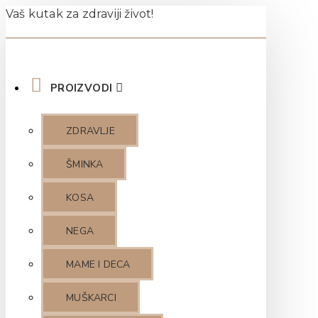
Vaš kutak za zdraviji život!
PROIZVODI
ZDRAVLJE
ŠMINKA
KOSA
NEGA
MAME I DECA
MUŠKARCI