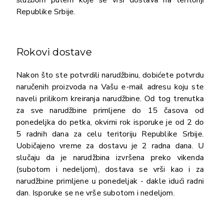
Republike Srbije.
Rokovi dostave
Nakon što ste potvrdili narudžbinu, dobićete potvrdu
naručenih proizvoda na Vašu e-mail adresu koju ste
naveli prilikom kreiranja narudžbine. Od tog trenutka
za sve narudžbine primljene do 15 časova od
ponedeljka do petka, okvirni rok isporuke je od 2 do
5 radnih dana za celu teritoriju Republike Srbije.
Uobičajeno vreme za dostavu je 2 radna dana. U
slučaju da je narudžbina izvršena preko vikenda
(subotom i nedeljom), dostava se vrši kao i za
narudžbine primljene u ponedeljak - dakle idući radni
dan. Isporuke se ne vrše subotom i nedeljom.