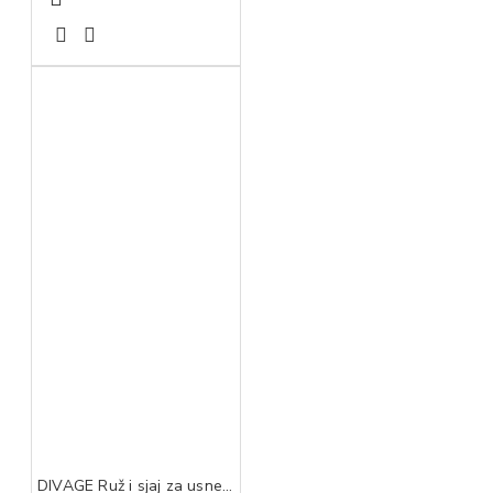
DIVAGE Ruž i sjaj za usne good vibes hypnotic fucsia 03