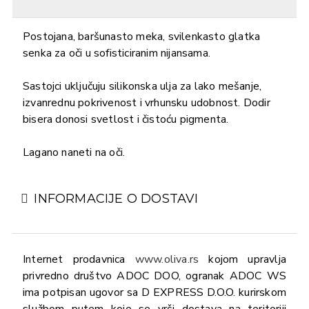
Postojana, baršunasto meka, svilenkasto glatka
senka za oči u sofisticiranim nijansama.
Sastojci uključuju silikonska ulja za lako mešanje,
izvanrednu pokrivenost i vrhunsku udobnost. Dodir
bisera donosi svetlost i čistoću pigmenta.
Lagano naneti na oči.
INFORMACIJE O DOSTAVI
Internet prodavnica
www.oliva.rs
kojom upravlja
privredno društvo ADOC DOO, ogranak ADOC WS
ima potpisan ugovor sa D EXPRESS D.O.O. kurirskom
službom putem koje se vrši dostava na teritoriji