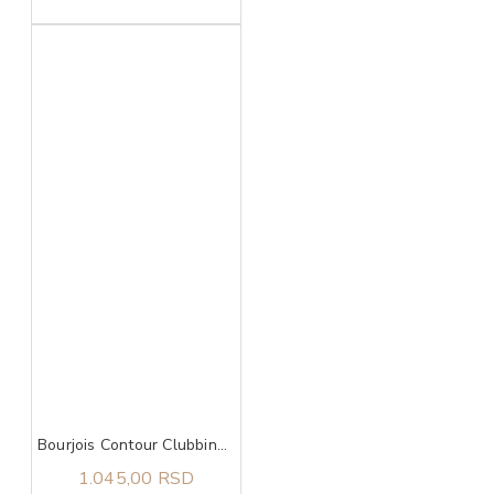
Bourjois Contour Clubbing 24h vodootporna 46 olovka za oči
1.045,00 RSD