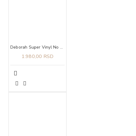
Deborah Super Vinyl No Transfer ruž za usne 06 Winery
1.980,00 RSD