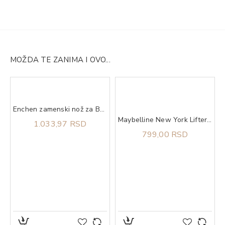
MOŽDA TE ZANIMA I OVO...
Enchen zamenski nož za Boost Black
Maybelline New York Lifter Glaze balzam za usne 003 rose bite
1.033,97 RSD
799,00 RSD