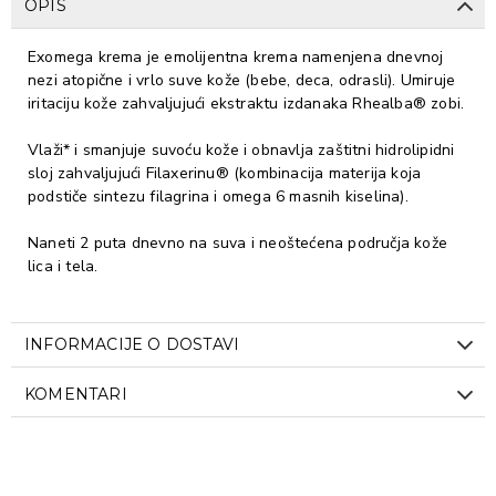
OPIS
Exomega krema je emolijentna krema namenjena dnevnoj
nezi atopične i vrlo suve kože (bebe, deca, odrasli). Umiruje
iritaciju kože zahvaljujući ekstraktu izdanaka Rhealba® zobi.
Vlaži* i smanjuje suvoću kože i obnavlja zaštitni hidrolipidni
sloj zahvaljujući Filaxerinu® (kombinacija materija koja
podstiče sintezu filagrina i omega 6 masnih kiselina).
Naneti 2 puta dnevno na suva i neoštećena područja kože
lica i tela.
INFORMACIJE O DOSTAVI
KOMENTARI