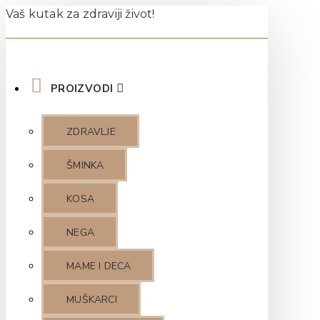
Vaš kutak za zdraviji život!
PROIZVODI
ZDRAVLJE
ŠMINKA
KOSA
NEGA
MAME I DECA
MUŠKARCI