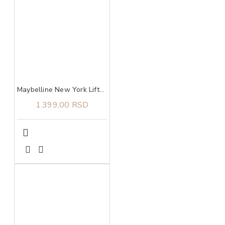
Maybelline New York Lifter Plump sjaj za usne 004 Red Flag
1.399,00 RSD