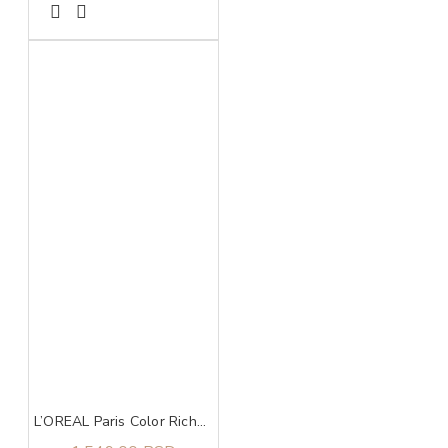
L’OREAL Paris Color Riche The Nudes ruž za usne 176 Irreveren