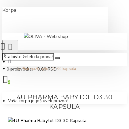
Korpa
0 proizvod(a) - 0,00 RSD
4U Pharma Babytol D3 30 kapsula
0
4U PHARMA BABYTOL D3 30
Vaša korpa je još uvek prazna!
KAPSULA