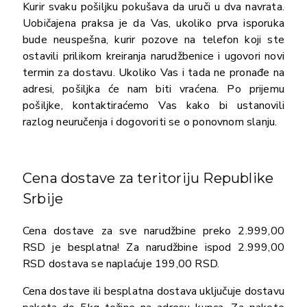
Kurir svaku pošiljku pokušava da uruči u dva navrata.
Uobičajena praksa je da Vas, ukoliko prva isporuka
bude neuspešna, kurir pozove na telefon koji ste
ostavili prilikom kreiranja narudžbenice i ugovori novi
termin za dostavu. Ukoliko Vas i tada ne pronađe na
adresi, pošiljka će nam biti vraćena. Po prijemu
pošiljke, kontaktiraćemo Vas kako bi ustanovili
razlog neuručenja i dogovoriti se o ponovnom slanju.
Cena dostave za teritoriju Republike
Srbije
Cena dostave za sve narudžbine preko 2.999,00
RSD je besplatna! Za narudžbine ispod 2.999,00
RSD dostava se naplaćuje 199,00 RSD.
Cena dostave ili besplatna dostava uključuje dostavu