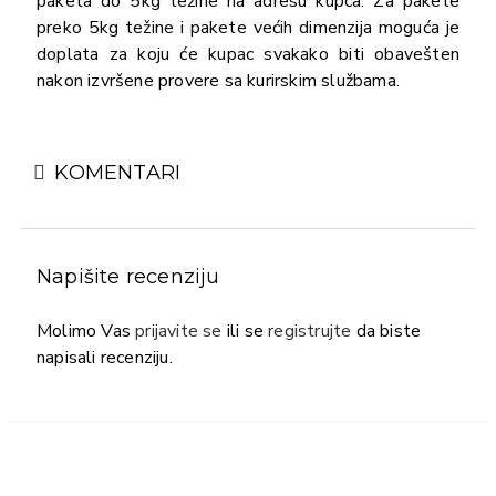
paketa do 5kg težine na adresu kupca. Za pakete
preko 5kg težine i pakete većih dimenzija moguća je
doplata za koju će kupac svakako biti obavešten
nakon izvršene provere sa kurirskim službama.
KOMENTARI
Napišite recenziju
Molimo Vas
prijavite se
ili se
registrujte
da biste
napisali recenziju.