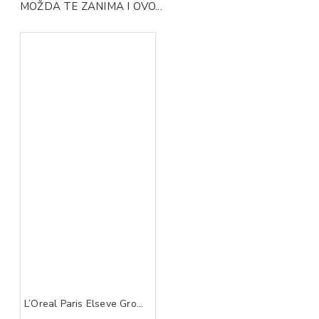
MOŽDA TE ZANIMA I OVO...
L’Oreal Paris Elseve Growth Booster serum 102 ml