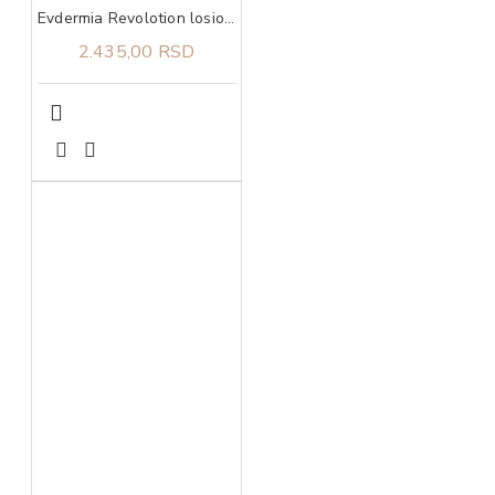
Evdermia Revolotion losion za negu vlasišta i kose 60 ml
2.435,00 RSD