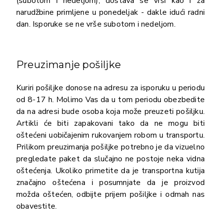
(subotom i nedeljom), dostava se vrši kao i za
narudžbine primljene u ponedeljak - dakle idući radni
dan. Isporuke se ne vrše subotom i nedeljom.
Preuzimanje pošiljke
Kuriri pošiljke donose na adresu za isporuku u periodu
od 8-17 h. Molimo Vas da u tom periodu obezbedite
da na adresi bude osoba koja može preuzeti pošiljku.
Artikli će biti zapakovani tako da ne mogu biti
oštećeni uobičajenim rukovanjem robom u transportu.
Prilikom preuzimanja pošiljke potrebno je da vizuelno
pregledate paket da slučajno ne postoje neka vidna
oštećenja. Ukoliko primetite da je transportna kutija
značajno oštećena i posumnjate da je proizvod
možda oštećen, odbijte prijem pošiljke i odmah nas
obavestite.