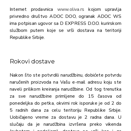
Internet prodavnica
www.oliva.rs
kojom upravlja
privredno društvo ADOC DOO, ogranak ADOC WS
ima potpisan ugovor sa D EXPRESS D.O.O. kurirskom
službom putem koje se vrši dostava na teritoriji
Republike Srbije.
Rokovi dostave
Nakon što ste potvrdili narudžbinu, dobićete potvrdu
naručenih proizvoda na Vašu e-mail adresu koju ste
naveli prilikom kreiranja narudžbine. Od tog trenutka
za sve narudžbine primljene do 15 časova od
ponedeljka do petka, okvirni rok isporuke je od 2 do
5 radnih dana za celu teritoriju Republike Srbije.
Uobičajeno vreme za dostavu je 2 radna dana. U
slučaju da je narudžbina izvršena preko vikenda