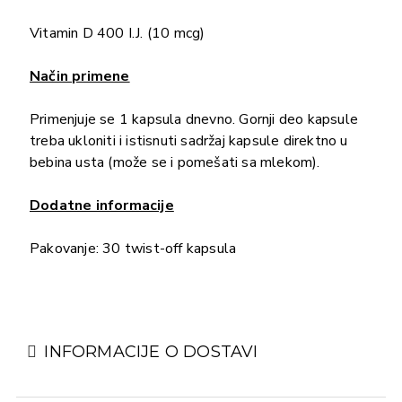
Vitamin D 400 I.J. (10 mcg)
Način primene
Primenjuje se 1 kapsula dnevno. Gornji deo kapsule
treba ukloniti i istisnuti sadržaj kapsule direktno u
bebina usta (može se i pomešati sa mlekom).
Dodatne informacije
Pakovanje: 30 twist-off kapsula
INFORMACIJE O DOSTAVI