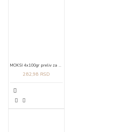
MOKSI 4x100gr preliv za mačke kitten piletina u sosu
282,98 RSD