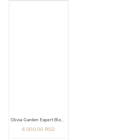
Olivia Garden Expert Blowout Shine Wavy Bristles Gold&Brown 80
6.000,00 RSD