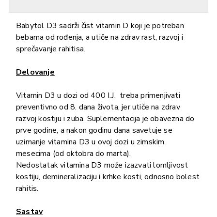
Babytol D3 sadrži čist vitamin D koji je potreban
bebama od rođenja, a utiče na zdrav rast, razvoj i
sprečavanje rahitisa.
Delovanje
Vitamin D3 u dozi od 400 I.J. treba primenjivati
preventivno od 8. dana života, jer utiče na zdrav
razvoj kostiju i zuba. Suplementacija je obavezna do
prve godine, a nakon godinu dana savetuje se
uzimanje vitamina D3 u ovoj dozi u zimskim
mesecima (od oktobra do marta).
Nedostatak vitamina D3 može izazvati lomljivost
kostiju, demineralizaciju i krhke kosti, odnosno bolest
rahitis.
Sastav