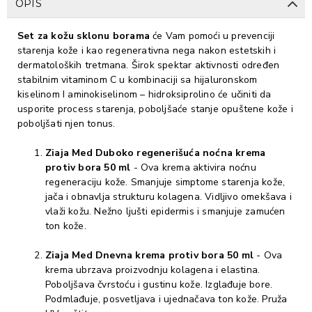
OPIS
Set za kožu sklonu borama
će Vam pomoći u prevenciji
starenja kože i kao regenerativna nega nakon estetskih i
dermatoloških tretmana. Širok spektar aktivnosti određen
stabilnim vitaminom C u kombinaciji sa hijaluronskom
kiselinom I aminokiselinom – hidroksiprolino će učiniti da
usporite process starenja, poboljšaće stanje opuštene kože i
poboljšati njen tonus.
Ziaja Med Duboko regenerišuća noćna krema
protiv bora 50 ml
- Ova krema aktivira noćnu
regeneraciju kože. Smanjuje simptome starenja kože,
jača i obnavlja strukturu kolagena. Vidljivo omekšava i
vlaži kožu. Nežno ljušti epidermis i smanjuje zamućen
ton kože.
Ziaja Med Dnevna krema protiv bora 50 ml
- Ova
krema ubrzava proizvodnju kolagena i elastina.
Poboljšava čvrstoću i gustinu kože. Izglađuje bore.
Podmlađuje, posvetljava i ujednačava ton kože. Pruža