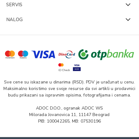
SERVIS
NALOG
Sve cene su iskazane u dinarima (RSD). PDV je uračunat u cenu.
Maksimalno koristimo sve svoje resurse da svi artikli u prodavnici
budu prikazani sa ispravnim opisima, fotografijama i cenama.
ADOC D.O.O., ogranak ADOC WS
Milorada Jovanovica 11, 11147 Beograd
PIB: 100042265, MB: 07530196