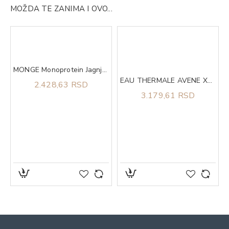
MOŽDA TE ZANIMA I OVO...
 10
MONGE Monoprotein Jagnjetina i pirinač za sve rase puppy 2.5kg
EAU THERMALE AVENE Xera Calm A.D. Lipid-replenishing balzam za lice i telo 200ml
2.428,63 RSD
3.179,61 RSD