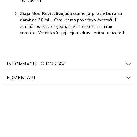
UV zaštitu.
Ziaja Med Revitalizujuća esencija protiv bora za
dan/noć 30 ml
- Ova krema povećava čvrstoću i
elastičnost kože. Izjednačava ton kože i smiruje
crvenilo. Vraća koži sjaj i njen zdrav i prirodan izgled.
INFORMACIJE O DOSTAVI
KOMENTARI