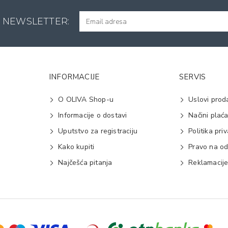
A NEWSLETTER:
INFORMACIJE
SERVIS
O OLIVA Shop-u
Uslovi prod
Informacije o dostavi
Načini plać
Uputstvo za registraciju
Politika pri
Kako kupiti
Pravo na od
Najčešća pitanja
Reklamacij