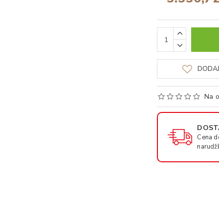
DODAJ
Na o
DOSTA
Cena d
narudž