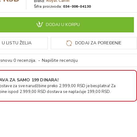
Royal Canin
Brend:
Šifra proizvoda:
034-006-04130
DODAJ U KORPU
 U LISTU ŽELJA
DODAJ ZA POREĐENJE
snovu 0 recenzija.
-
Napišite recenziju
VA ZA SAMO 199 DINARA!
ostave za sve narudžbine preko 2.999,00 RSD je besplatna! Za
bine ispod 2.999,00 RSD dostava se naplaćuje 199,00 RSD.