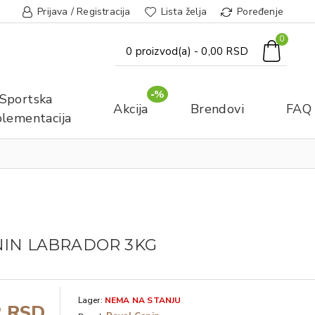
Prijava / Registracija
Lista želja
Poređenje
0
0 proizvod(a) - 0,00 RSD
-%
Sportska
Akcija
Brendovi
FAQ
lementacija
NIN LABRADOR 3KG
Lager:
NEMA NA STANJU
2 RSD