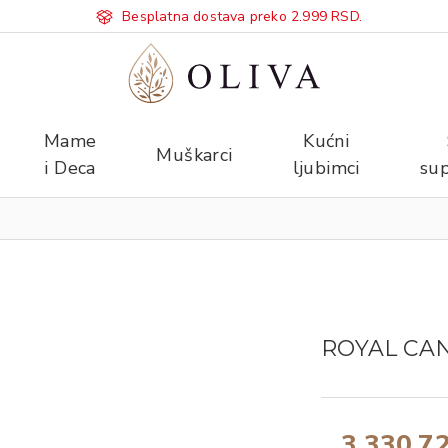
Besplatna dostava preko 2.999 RSD.
Mame
Kućni
Muškarci
i Deca
ljubimci
sup
ROYAL CA
3.330,7