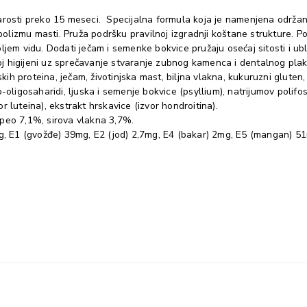
arosti preko 15 meseci. Specijalna formula koja je namenjena održan
olizmu masti. Pruža podršku pravilnoj izgradnji koštane strukture. 
boljem vidu. Dodati ječam i semenke bokvice pružaju osećaj sitosti i ub
noj higijeni uz sprečavanje stvaranje zubnog kamenca i dentalnog plak
ih proteina, ječam, životinjska mast, biljna vlakna, kukuruzni gluten, p
frukto-oligosaharidi, ljuska i semenje bokvice (psyllium), natrijumov poli
or luteina), ekstrakt hrskavice (izvor hondroitina).
epeo 7,1%, sirova vlakna 3,7%.
g, E1 (gvožđe) 39mg, E2 (jod) 2,7mg, E4 (bakar) 2mg, E5 (mangan) 51m