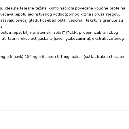
ju idealne telesne težine, kombinacijom povećane količine proteina
Povećava lepotu jedinstvenog vodootpornog krzna i pruža njegovu
lažavaju osećaj gladi. Poseban oblik, veličina i tekstura granule su
a.
ulpa repe, biljni proteinski izolat* (*L.I.P.: protein izabran zbog
fosfat, taurin, ekstrakt ljuskara (izvor glukozamina), ekstrakt zelenog
g, E6 (cink) 194mg, E8 selen 0,1 mg; bakar (sulfat bakra i helatni