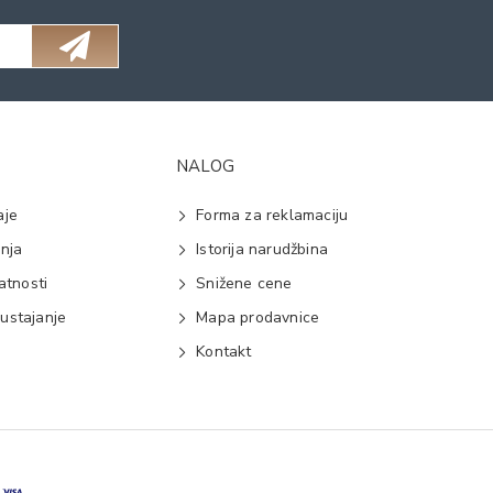
NALOG
aje
Forma za reklamaciju
anja
Istorija narudžbina
vatnosti
Snižene cene
ustajanje
Mapa prodavnice
e
Kontakt