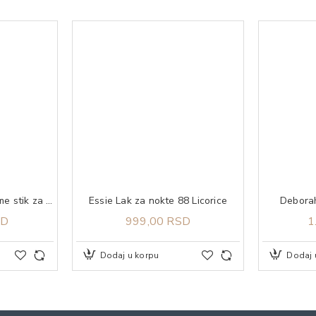
A-Derma Protect X-Treme stik za zaštitu osetljive kože SPF 50+ 8 g
Essie Lak za nokte 88 Licorice
Deborah
SD
999,00 RSD
1
Dodaj u korpu
Dodaj 