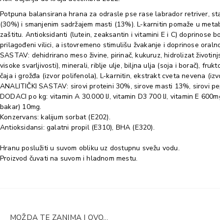
Potpuna balansirana hrana za odrasle pse rase labrador retriver, st
(30%) i smanjenim sadržajem masti (13%). L-karnitin pomaže u metab
zaštitu. Antioksidanti (lutein, zeaksantin i vitamini E i C) doprinose 
prilagođeni vilici, a istovremeno stimulišu žvakanje i doprinose oral
SASTAV: dehidrirano meso živine, pirinač, kukuruz, hidrolizat životinjsk
visoke svarljivosti), minerali, riblje ulje, biljna ulja (soja i borač), 
čaja i grožđa (izvor polifenola), L-karnitin, ekstrakt cveta nevena (izv
ANALITIČKI SASTAV: sirovi proteini 30%, sirove masti 13%, sirovi p
DODACI po kg: vitamin A 30.000 IJ, vitamin D3 700 IJ, vitamin E 600m
bakar) 10mg.
Konzervans: kalijum sorbat (E202).
Antioksidansi: galatni propil (E310), BHA (E320).
Hranu poslužiti u suvom obliku uz dostupnu svežu vodu.
Proizvod čuvati na suvom i hladnom mestu.
MOŽDA TE ZANIMA I OVO...