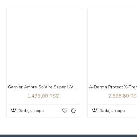
Garnier Ambre Solaire Super UV nevidljivi stik za lice za zaštitu od sunca SPF50+
1.499,00 RSD
2.368,80 R
Dodaj u korpu
Dodaj u korpu