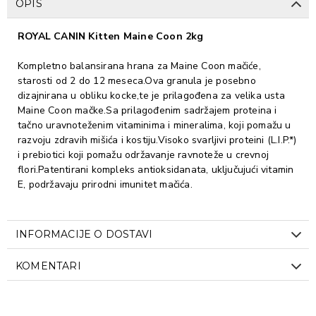
OPIS
ROYAL CANIN Kitten Maine Coon 2kg
Kompletno balansirana hrana za Maine Coon mačiće,
starosti od 2 do 12 meseca.Ova granula je posebno
dizajnirana u obliku kocke,te je prilagođena za velika usta
Maine Coon mačke.Sa prilagođenim sadržajem proteina i
tačno uravnoteženim vitaminima i mineralima, koji pomažu u
razvoju zdravih mišića i kostiju.Visoko svarljivi proteini (L.I.P.*)
i prebiotici koji pomažu održavanje ravnoteže u crevnoj
flori.Patentirani kompleks antioksidanata, uključujući vitamin
E, podržavaju prirodni imunitet mačića.
INFORMACIJE O DOSTAVI
KOMENTARI