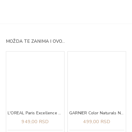
MOŽDA TE ZANIMA I OVO...
L'OREAL Paris Excellence 7.1 boja za kosu
GARNIER Color Naturals N8 farba za kous Nude Mediom Blonde
949,00 RSD
499,00 RSD