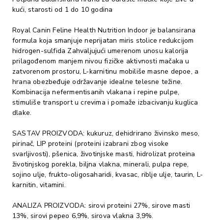
kući, starosti od 1 do 10 godina
Royal Canin Feline Health Nutrition Indoor je balansirana
formula koja smanjuje neprijatan miris stolice redukcijom
hidrogen-sulfida Zahvaljujući umerenom unosu kalorija
prilagođenom manjem nivou fizičke aktivnosti mačaka u
zatvorenom prostoru, L-karnitinu mobiliše masne depoe, a
hrana obezbeđuje održavanje idealne telesne težine.
Kombinacija nefermentisanih vlakana i repine pulpe,
stimuliše transport u crevima i pomaže izbacivanju kuglica
dlake.
SASTAV PROIZVODA: kukuruz, dehidrirano živinsko meso,
pirinač, LIP proteini (proteini izabrani zbog visoke
svarljivosti), pšenica, životinjske masti, hidrolizat proteina
životinjskog porekla, biljna vlakna, minerali, pulpa repe,
sojino ulje, frukto-oligosaharidi, kvasac, riblje ulje, taurin, L-
karnitin, vitamini.
ANALIZA PROIZVODA: sirovi proteini 27%, sirove masti
13%, sirovi pepeo 6,9%, sirova vlakna 3,9%.