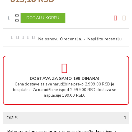
DODAJ U KORPU
Na osnovu 0 recenzija.
-
Napišite recenziju
DOSTAVA ZA SAMO 199 DINARA!
Cena dostave za sve narudžbine preko 2.999,00 RSD je
besplatna! Za narudžbine ispod 2.999,00 RSD dostava se
naplaćuje 199,00 RSD.
OPIS
Potpuna balansirana hrana za odrasle mačke koje žive u