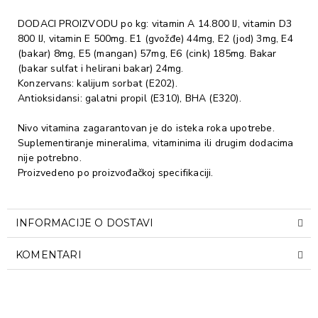
DODACI PROIZVODU po kg: vitamin A 14.800 IJ, vitamin D3
800 IJ, vitamin E 500mg. E1 (gvožđe) 44mg, E2 (jod) 3mg, E4
(bakar) 8mg, E5 (mangan) 57mg, E6 (cink) 185mg. Bakar
(bakar sulfat i helirani bakar) 24mg.
Konzervans: kalijum sorbat (E202).
Antioksidansi: galatni propil (E310), BHA (E320).
Nivo vitamina zagarantovan je do isteka roka upotrebe.
Suplementiranje mineralima, vitaminima ili drugim dodacima
nije potrebno.
Proizvedeno po proizvođačkoj specifikaciji.
INFORMACIJE O DOSTAVI
KOMENTARI