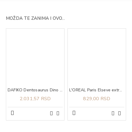
MOŽDA TE ZANIMA I OVO...
DAFIKO Dentosaurus Dino cal 460g
L'OREAL Paris Elseve extraordinary oil coco maska 300 ml
2.031,57 RSD
829,00 RSD