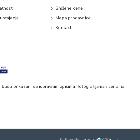
vatnosti
Snižene cene
ustajanje
Mapa prodavnice
e
Kontakt
 budu prikazani sa ispravnim opisima, fotografijama i cenama.
Softverska izrada: