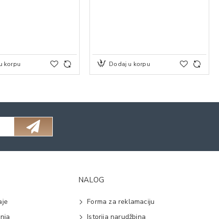
u korpu
Dodaj u korpu
NALOG
aje
Forma za reklamaciju
anja
Istorija narudžbina