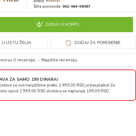
Rimmel
Brend:
Šifra proizvoda:
042-004-06367
DODAJ U KORPU
 U LISTU ŽELJA
DODAJ ZA POREĐENJE
snovu 0 recenzija.
-
Napišite recenziju
VA ZA SAMO 199 DINARA!
ostave za sve narudžbine preko 2.999,00 RSD je besplatna! Za
bine ispod 2.999,00 RSD dostava se naplaćuje 199,00 RSD.