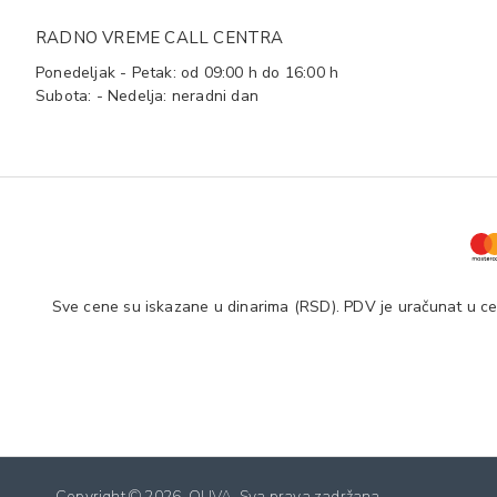
RADNO VREME CALL CENTRA
Ponedeljak - Petak: od 09:00 h do 16:00 h
Subota: - Nedelja: neradni dan
Sve cene su iskazane u dinarima (RSD). PDV je uračunat u cen
Copyright ©
2026. OLIVA. Sva prava zadržana.