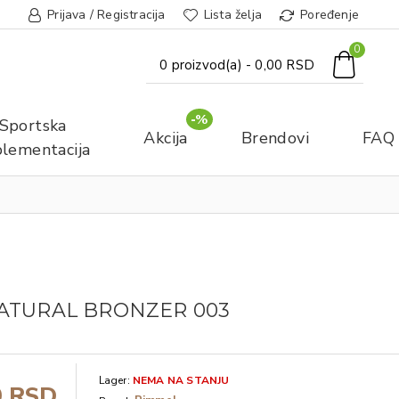
Prijava / Registracija
Lista želja
Poređenje
0
0 proizvod(a) - 0,00 RSD
-%
Sportska
Akcija
Brendovi
FAQ
lementacija
ATURAL BRONZER 003
Lager:
NEMA NA STANJU
0 RSD