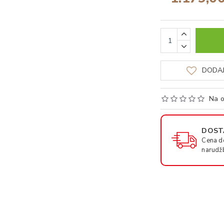
DODAJ
Na o
DOSTA
Cena d
narudž