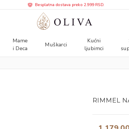
Besplatna dostava preko 2.999 RSD.
Mame
Kućni
Muškarci
i Deca
ljubimci
sup
RIMMEL N
1.179,0