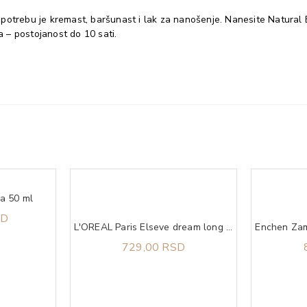
za upotrebu je kremast, baršunast i lak za nanošenje. Nanesite Natur
eda – postojanost do 10 sati.
ja 50 ml​
SD
L'OREAL Paris Elseve dream long krema za dugu oštećenu kosu 200 ml
729,00 RSD