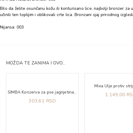
Bilo da želite osunčanu kožu ili konturisano lice, najbolji bronzer 
učinili ten toplijim i oblikovali crte lica. Bronzani sjaj prirodnog izgl
Nijansa: 003
MOŽDA TE ZANIMA I OVO...
Mixa Ulje protiv stri
SIMBA Konzerva za pse jagnjetina 1230g
1.149,00 R
303,61 RSD