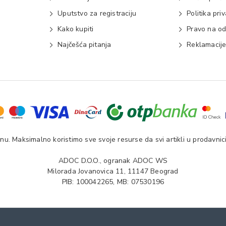
Uputstvo za registraciju
Politika pri
Kako kupiti
Pravo na od
Najčešća pitanja
Reklamacij
u. Maksimalno koristimo sve svoje resurse da svi artikli u prodavnici
ADOC D.O.O., ogranak ADOC WS
Milorada Jovanovica 11, 11147 Beograd
PIB: 100042265, MB: 07530196