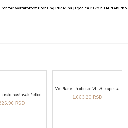
al Bronzer Waterproof Bronzing Puder na jagodice kako biste trenutno
VetPlanet Probiotic VP 70 kapsula
Enchen Zamenski nastavak četkice za zube Aurora T+ (2pcs) White
1.663,20 RSD
826,96 RSD