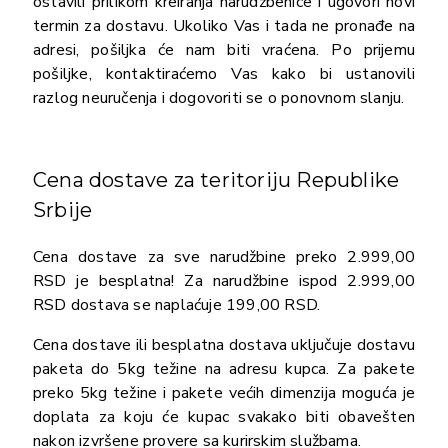
ostavili prilikom kreiranja narudžbenice i ugovori novi
termin za dostavu. Ukoliko Vas i tada ne pronađe na
adresi, pošiljka će nam biti vraćena. Po prijemu
pošiljke, kontaktiraćemo Vas kako bi ustanovili
razlog neuručenja i dogovoriti se o ponovnom slanju.
Cena dostave za teritoriju Republike
Srbije
Cena dostave za sve narudžbine preko 2.999,00
RSD je besplatna! Za narudžbine ispod 2.999,00
RSD dostava se naplaćuje 199,00 RSD.
Cena dostave ili besplatna dostava uključuje dostavu
paketa do 5kg težine na adresu kupca. Za pakete
preko 5kg težine i pakete većih dimenzija moguća je
doplata za koju će kupac svakako biti obavešten
nakon izvršene provere sa kurirskim službama.