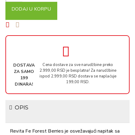
DODAJ U KORPU
Cena dostave za sve narudžbine preko
DOSTAVA
2.999,00 RSD je besplatna! Za narudžbine
ZA SAMO
ispod 2.999,00 RSD dostava se naplaćuje
199
199,00 RSD.
DINARA!
OPIS
Revita Fe Forest Berries je osvežavajući napitak sa