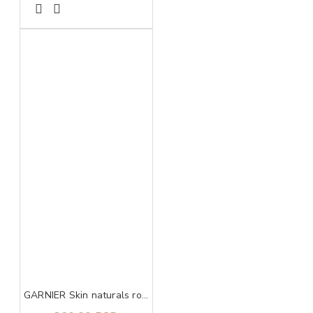
GARNIER Skin naturals rose micelarna voda sa ružinom vodom 700 ml