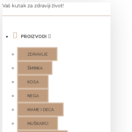
Vaš kutak za zdraviji život!
PROIZVODI
ZDRAVLJE
ŠMINKA
KOSA
NEGA
MAME I DECA
MUŠKARCI