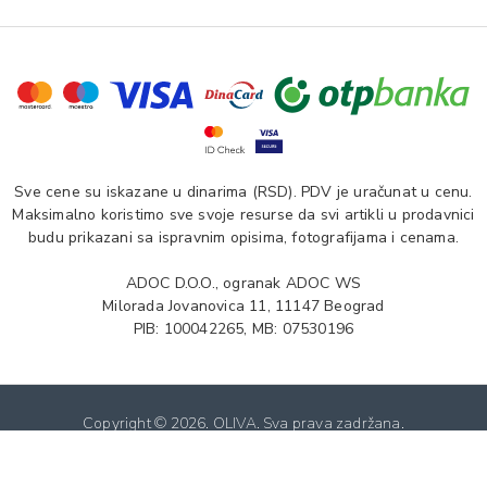
Sve cene su iskazane u dinarima (RSD). PDV je uračunat u cenu.
Maksimalno koristimo sve svoje resurse da svi artikli u prodavnici
budu prikazani sa ispravnim opisima, fotografijama i cenama.
ADOC D.O.O., ogranak ADOC WS
Milorada Jovanovica 11, 11147 Beograd
PIB: 100042265, MB: 07530196
Copyright ©
2026. OLIVA. Sva prava zadržana.
Softverska izrada: