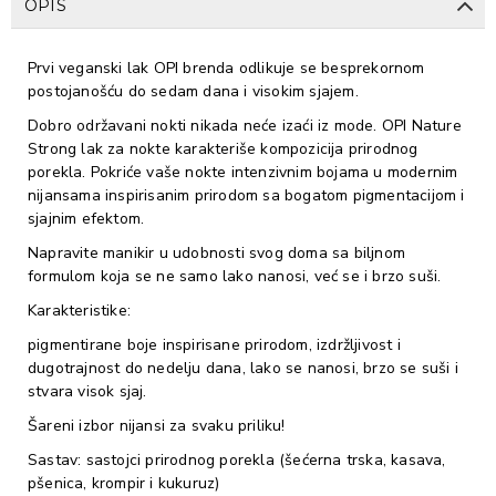
OPIS
Prvi veganski lak OPI brenda odlikuje se besprekornom
postojanošću do sedam dana i visokim sjajem.
Dobro održavani nokti nikada neće izaći iz mode. OPI Nature
Strong lak za nokte karakteriše kompozicija prirodnog
porekla. Pokriće vaše nokte intenzivnim bojama u modernim
nijansama inspirisanim prirodom sa bogatom pigmentacijom i
sjajnim efektom.
Napravite manikir u udobnosti svog doma sa biljnom
formulom koja se ne samo lako nanosi, već se i brzo suši.
Karakteristike:
pigmentirane boje inspirisane prirodom, izdržljivost i
dugotrajnost do nedelju dana, lako se nanosi, brzo se suši i
stvara visok sjaj.
Šareni izbor nijansi za svaku priliku!
Sastav: sastojci prirodnog porekla (šećerna trska, kasava,
pšenica, krompir i kukuruz)