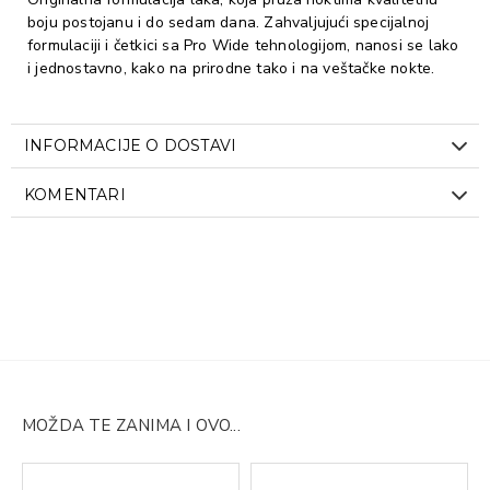
boju postojanu i do sedam dana. Zahvaljujući specijalnoj
formulaciji i četkici sa Pro Wide tehnologijom, nanosi se lako
i jednostavno, kako na prirodne tako i na veštačke nokte.
INFORMACIJE O DOSTAVI
KOMENTARI
MOŽDA TE ZANIMA I OVO...