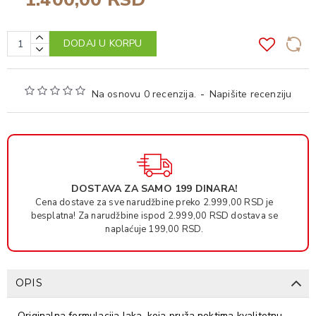
DODAJ U KORPU
Na osnovu 0 recenzija.
-
Napišite recenziju
DOSTAVA ZA SAMO 199 DINARA!
Cena dostave za sve narudžbine preko 2.999,00 RSD je
besplatna! Za narudžbine ispod 2.999,00 RSD dostava se
naplaćuje 199,00 RSD.
OPIS
Originalna formulacija laka, koja pruža noktima kvalitetnu