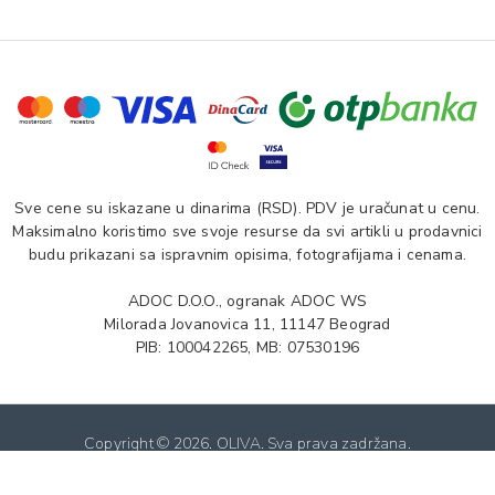
Sve cene su iskazane u dinarima (RSD). PDV je uračunat u cenu.
Maksimalno koristimo sve svoje resurse da svi artikli u prodavnici
budu prikazani sa ispravnim opisima, fotografijama i cenama.
ADOC D.O.O., ogranak ADOC WS
Milorada Jovanovica 11, 11147 Beograd
PIB: 100042265, MB: 07530196
Copyright ©
2026. OLIVA. Sva prava zadržana.
Softverska izrada: