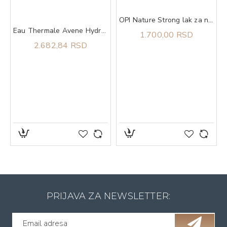
OPI Nature Strong lak za nokte Eco For It
ačke 1.5kg
Eau Thermale Avene Hydrance Rich hidrirajuća krema 40 ml
1.700,00 RSD
2.682,84 RSD
PRIJAVA ZA NEWSLETTER: