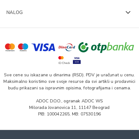
NALOG
Sve cene su iskazane u dinarima (RSD). PDV je uračunat u cenu.
Maksimalno koristimo sve svoje resurse da svi artikli u prodavnici
budu prikazani sa ispravnim opisima, fotografijama i cenama.
ADOC D.O.O., ogranak ADOC WS
Milorada Jovanovica 11, 11147 Beograd
PIB: 100042265, MB: 07530196