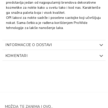
predstavlja jedan od najpopularniji brendova dekorativne
kozmetike za nokte kako u svetu tako i kod nas. Karakteriše
ga snažna paleta boja i visok kvalitet.
OPI lakovi za nokte sadrže i posebne sastojke koji učvršćjuju
nokat. Sama četkica je rađena korišćenjem ProWide
tehnologije za lakše nanošenje laka.
INFORMACIJE O DOSTAVI
KOMENTARI
MOŽDA TE ZANIMA I OVO...