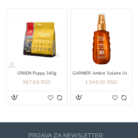
kte 904
ORIJEN Puppy 340g
GARNIER Ambre Solaire Ulje u spreju za zaštitu od sunca SPF 30 150ml
967,68 RSD
1.549,00 RSD
PRIJAVA ZA NEWSLETTER: