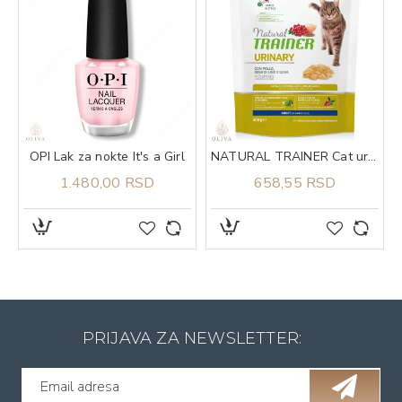
OPI Lak za nokte It's a Girl
NATURAL TRAINER Cat urinary piletina za odrasle mačke 300g
1.480,00 RSD
658,55 RSD
PRIJAVA ZA NEWSLETTER: