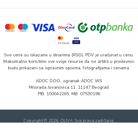
Sve cene su iskazane u dinarima (RSD). PDV je uračunat u cenu.
Maksimalno koristimo sve svoje resurse da svi artikli u prodavnici
budu prikazani sa ispravnim opisima, fotografijama i cenama.
ADOC D.O.O., ogranak ADOC WS
Milorada Jovanovica 11, 11147 Beograd
PIB: 100042265, MB: 07530196
Copyright ©
2026. OLIVA. Sva prava zadržana.
Softverska izrada: