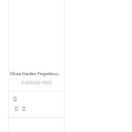
Olivia Garden Fingerbrush Care Iconic Boar&Nylon Hot Pink M
3.000,00 RSD