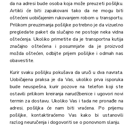
da na adresi bude osoba koja može preuzeti pošiljku.
Artikli će biti zapakovani tako da ne mogu biti
oštećeni uobičajenim rukovanjem robom u transportu.
Prilikom preuzimanja pošiljke potrebno je da vizuelno
pregledate paket da slučajno ne postoje neka vidna
oštećenja. Ukoliko primetite da je transportna kutija
značajno oštećena i posumnjate da je proizvod
možda oštećen, odbijte prijem pošiljke i odmah nas
obavestite.
Kurir svaku pošiljku pokušava da uruči u dva navrata.
Uobičajena praksa je da Vas, ukoliko prva isporuka
bude neuspešna, kurir pozove na telefon koji ste
ostavili prilikom kreiranja narudžbenice i ugovori novi
termin za dostavu. Ukoliko Vas i tada ne pronađe na
adresi, pošiljka će nam biti vraćena. Po prijemu
pošiljke, kontaktiraćemo Vas kako bi ustanovili
razlog neuručenja i dogovoriti se o ponovnom slanju.