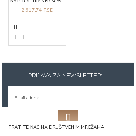
NATURAL TRAINER Sensitive no gluten sa pačetinom za odrasle pse srednjih i velikih rasa 3kg
2.617,74 RSD
PRIJAVA ZA NEWSLETTER:
PRATITE NAS NA DRUŠTVENIM MREŽAMA