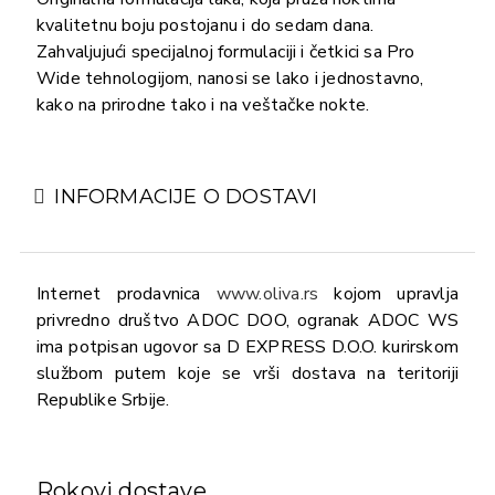
kvalitetnu boju postojanu i do sedam dana.
Zahvaljujući specijalnoj formulaciji i četkici sa Pro
Wide tehnologijom, nanosi se lako i jednostavno,
kako na prirodne tako i na veštačke nokte.
INFORMACIJE O DOSTAVI
Internet prodavnica
www.oliva.rs
kojom upravlja
privredno društvo ADOC DOO, ogranak ADOC WS
ima potpisan ugovor sa D EXPRESS D.O.O. kurirskom
službom putem koje se vrši dostava na teritoriji
Republike Srbije.
Rokovi dostave