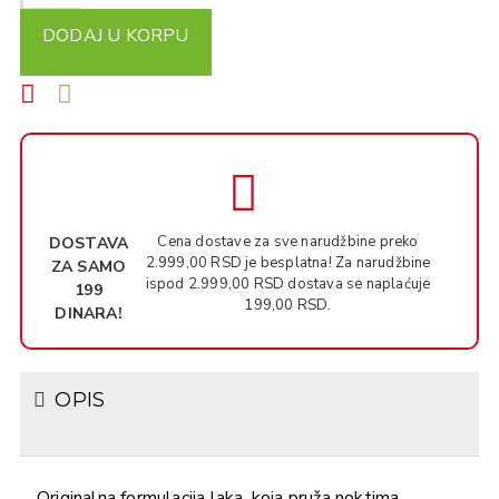
DODAJ U KORPU
Cena dostave za sve narudžbine preko
DOSTAVA
2.999,00 RSD je besplatna! Za narudžbine
ZA SAMO
ispod 2.999,00 RSD dostava se naplaćuje
199
199,00 RSD.
DINARA!
OPIS
Originalna formulacija laka, koja pruža noktima