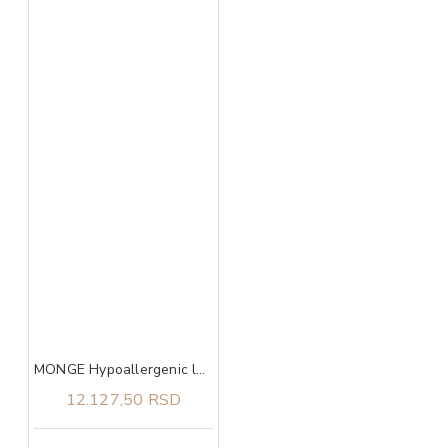
MONGE Hypoallergenic losos I tunjevina za sve rase adult 12kg
12.127,50 RSD