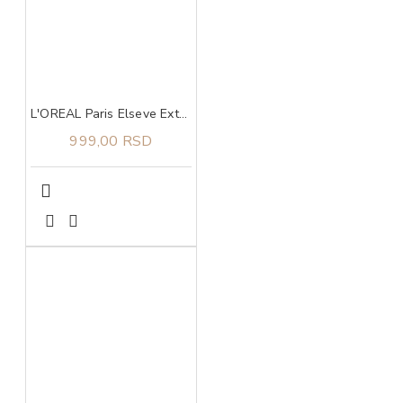
L'OREAL Paris Elseve Extraordinary Ulje za sve tipove kose 100 ml
999,00 RSD