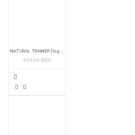
NATURAL TRAINER Dog sa piletinom i pirinčem za odrasle pse malih rasa 800g
915,04 RSD