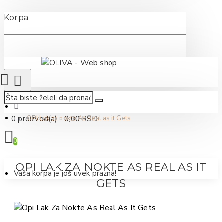
Korpa
0 proizvod(a) - 0,00 RSD
OPI Lak za nokte As Real as it Gets
0
OPI LAK ZA NOKTE AS REAL AS IT
Vaša korpa je još uvek prazna!
GETS