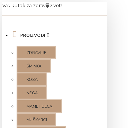
Vaš kutak za zdraviji život!
PROIZVODI
ZDRAVLJE
ŠMINKA
KOSA
NEGA
MAME I DECA
MUŠKARCI