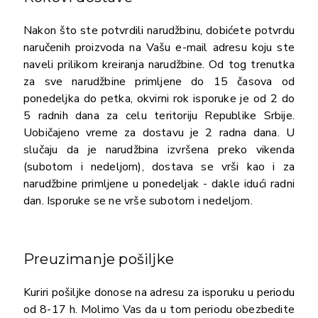
Nakon što ste potvrdili narudžbinu, dobićete potvrdu
naručenih proizvoda na Vašu e-mail adresu koju ste
naveli prilikom kreiranja narudžbine. Od tog trenutka
za sve narudžbine primljene do 15 časova od
ponedeljka do petka, okvirni rok isporuke je od 2 do
5 radnih dana za celu teritoriju Republike Srbije.
Uobičajeno vreme za dostavu je 2 radna dana. U
slučaju da je narudžbina izvršena preko vikenda
(subotom i nedeljom), dostava se vrši kao i za
narudžbine primljene u ponedeljak - dakle idući radni
dan. Isporuke se ne vrše subotom i nedeljom.
Preuzimanje pošiljke
Kuriri pošiljke donose na adresu za isporuku u periodu
od 8-17 h. Molimo Vas da u tom periodu obezbedite