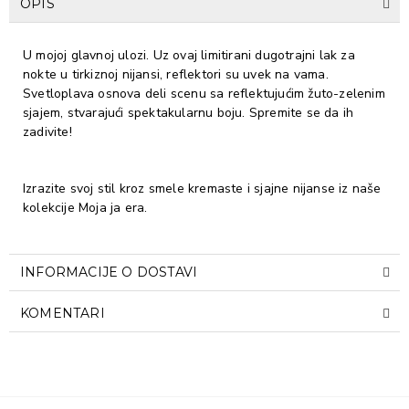
OPIS
U mojoj glavnoj ulozi. Uz ovaj limitirani dugotrajni lak za
nokte u tirkiznoj nijansi, reflektori su uvek na vama.
Svetloplava osnova deli scenu sa reflektujućim žuto-zelenim
sjajem, stvarajući spektakularnu boju. Spremite se da ih
zadivite!
Izrazite svoj stil kroz smele kremaste i sjajne nijanse iz naše
kolekcije Moja ja era.
INFORMACIJE O DOSTAVI
KOMENTARI