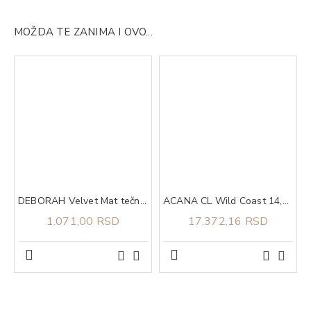
MOŽDA TE ZANIMA I OVO...
DEBORAH Velvet Mat tečni ruž za usne 06
ACANA CL Wild Coast 14,5 kg
1.071,00 RSD
17.372,16 RSD