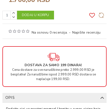
DODAJ U KORPU
Na osnovu 0 recenzija.
-
Napišite recenziju
DOSTAVA ZA SAMO 199 DINARA!
Cena dostave za sve narudžbine preko 2.999,00 RSD je
besplatna! Za narudžbine ispod 2.999,00 RSD dostava se
naplaćuje 199,00 RSD.
OPIS
Dodajte sjaj uz prozirni premaz! Uronite u super-sjajne boje