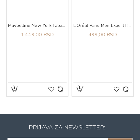
Maybelline New York Falsies Surreal Meta Black maskara
L'Oréal Paris Men Expert Hydra Hyaluronic gel za tuširanje 300 ml
1.449,00 RSD
499,00 RSD
PRIJAVA ZA NEWSLETTER: