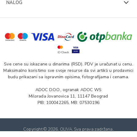
NALOG
Sve cene su iskazane u dinarima (RSD). PDV je uračunat u cenu.
Maksimalno koristimo sve svoje resurse da svi artikli u prodavnici
budu prikazani sa ispravnim opisima, fotografijama i cenama.
ADOC D.O.O., ogranak ADOC WS
Milorada Jovanovica 11, 11147 Beograd
PIB: 100042265, MB: 07530196
Copyright ©
2026. OLIVA. Sva prava zadržana.