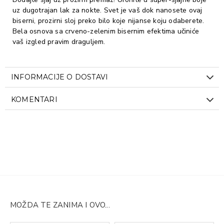
uz dugotrajan lak za nokte. Svet je vaš dok nanosete ovaj
biserni, prozirni sloj preko bilo koje nijanse koju odaberete.
Bela osnova sa crveno-zelenim bisernim efektima učiniće
vaš izgled pravim draguljem.
INFORMACIJE O DOSTAVI
KOMENTARI
MOŽDA TE ZANIMA I OVO...