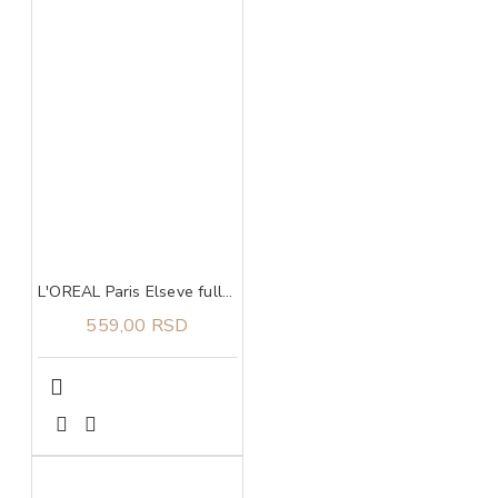
L'OREAL Paris Elseve full resist regenerator 200 ml
559,00 RSD