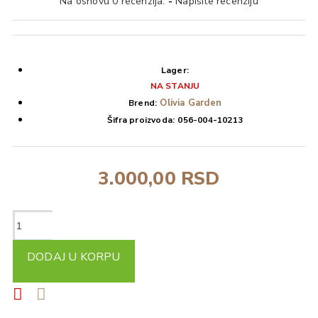
Na osnovu 0 recenzija.
-
Napišite recenziju
Lager:
NA STANJU
Olivia Garden
Brend:
Šifra proizvoda:
056-004-10213
3.000,00 RSD
DODAJ U KORPU