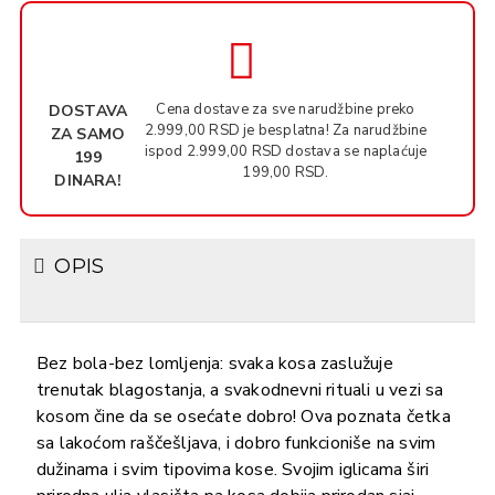
Cena dostave za sve narudžbine preko
DOSTAVA
2.999,00 RSD je besplatna! Za narudžbine
ZA SAMO
ispod 2.999,00 RSD dostava se naplaćuje
199
199,00 RSD.
DINARA!
OPIS
Bez bola-bez lomljenja: svaka kosa zaslužuje
trenutak blagostanja, a svakodnevni rituali u vezi sa
kosom čine da se osećate dobro! Ova poznata četka
sa lakoćom raščešljava, i dobro funkcioniše na svim
dužinama i svim tipovima kose. Svojim iglicama širi