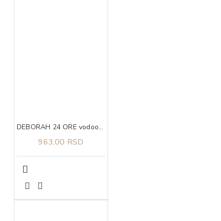
DEBORAH 24 ORE vodootporna olovka za oci 03
963,00 RSD