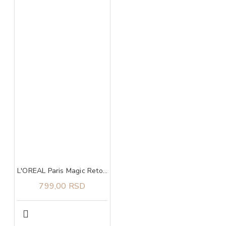
L'OREAL Paris Magic Retouch Sprej za privremeno prikrivanje izrastka 6 Mahogany Brown 75ml
799,00 RSD