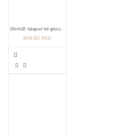
DIVAGE Ajlajner hd glossy black glossy black 01
896,80 RSD