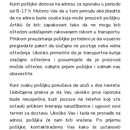
Kuriri pošiljke donose na adresu za isporuku u periodu
od 8-17 h. Molimo Vas da u tom periodu obezbedite
da na adresi bude osoba koja može preuzeti pošiljku.
Artikli će biti zapakovani tako da ne mogu biti
oštećeni uobičajenim rukovanjem robom u transportu.
Prilikom preuzimanja pošiljke potrebno je da vizuelno
pregledate paket da slučajno ne postoje neka vidna
oštećenja. Ukoliko primetite da je transportna kutija
značajno oštećena i posumnjate da je proizvod
možda oštećen, odbijte prijem pošiljke i odmah nas
obavestite.
Kurir svaku pošiljku pokušava da uruči u dva navrata.
Uobičajena praksa je da Vas, ukoliko prva isporuka
bude neuspešna, kurir pozove na telefon koji ste
ostavili prilikom kreiranja narudžbenice i ugovori novi
termin za dostavu. Ukoliko Vas i tada ne pronađe na
adresi, pošiljka će nam biti vraćena. Po prijemu
pošiljke, kontaktiraćemo Vas kako bi ustanovili