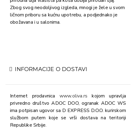
prirodna ulja vlasišta pa kosa dobija prirodan sjaj.
Zbog svog neodoljivog izgleda, mnogi je žele u svom
ličnom priboru sa kućnu upotrebu, a podjednako je
obožavana i u salonima.
INFORMACIJE O DOSTAVI
Internet prodavnica
www.oliva.rs
kojom upravlja
privredno društvo ADOC DOO, ogranak ADOC WS
ima potpisan ugovor sa D EXPRESS D.O.O. kurirskom
službom putem koje se vrši dostava na teritoriji
Republike Srbije.