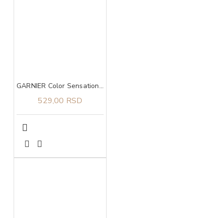
GARNIER Color Sensation boja za kosu 5.0 Luminous light brown
529,00 RSD