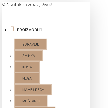
Vaš kutak za zdraviji život!
PROIZVODI
ZDRAVLJE
ŠMINKA
KOSA
NEGA
MAME I DECA
MUŠKARCI