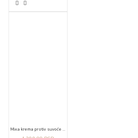
Mixa krema protiv suvoće kože 50 ml​