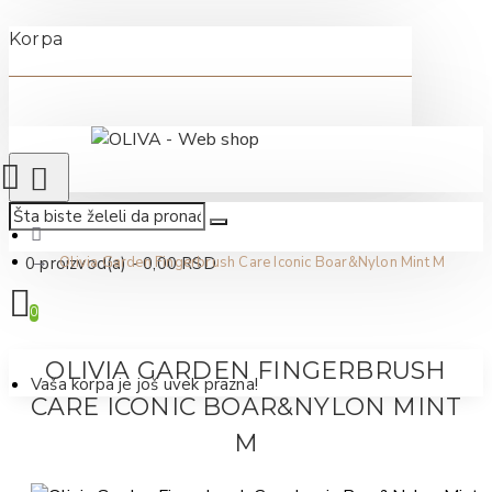
Korpa
0 proizvod(a) - 0,00 RSD
Olivia Garden Fingerbrush Care Iconic Boar&Nylon Mint M
0
OLIVIA GARDEN FINGERBRUSH
Vaša korpa je još uvek prazna!
CARE ICONIC BOAR&NYLON MINT
M