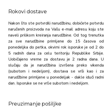
Rokovi dostave
Nakon što ste potvrdili narudžbinu, dobićete potvrdu
naručenih proizvoda na Vašu e-mail adresu koju ste
naveli prilikom kreiranja narudžbine. Od tog trenutka
za sve narudžbine primljene do 15 časova od
ponedeljka do petka, okvirni rok isporuke je od 2 do
5 radnih dana za celu teritoriju Republike Srbije.
Uobičajeno vreme za dostavu je 2 radna dana. U
slučaju da je narudžbina izvršena preko vikenda
(subotom i nedeljom), dostava se vrši kao i za
narudžbine primljene u ponedeljak - dakle idući radni
dan. Isporuke se ne vrše subotom i nedeljom.
Preuzimanje pošiljke