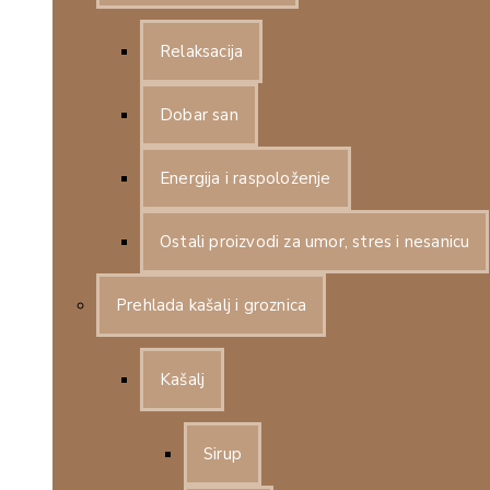
Relaksacija
Dobar san
Energija i raspoloženje
Ostali proizvodi za umor, stres i nesanicu
Prehlada kašalj i groznica
Kašalj
Sirup