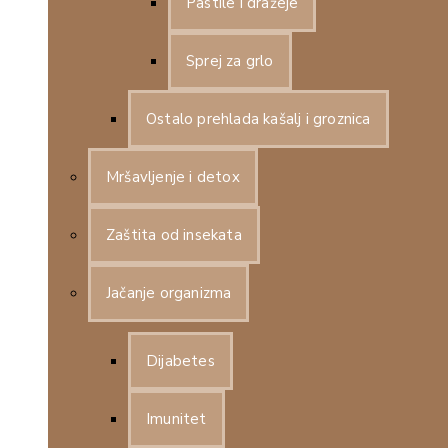
Pastile i dražeje
Sprej za grlo
Ostalo prehlada kašalj i groznica
Mršavljenje i detox
Zaštita od insekata
Jačanje organizma
Dijabetes
Imunitet