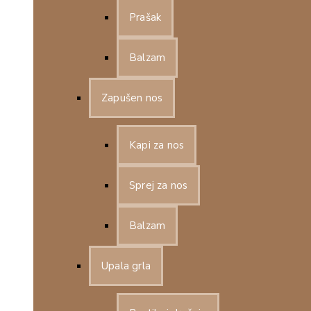
Prašak
Balzam
Zapušen nos
Kapi za nos
Sprej za nos
Balzam
Upala grla