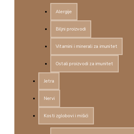
Alergije
Biljni proizvodi
Vitamini i minerali za imunitet
Ostali proizvodi za imunitet
Jetra
Nervi
Kosti zglobovi i mišići