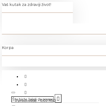
Vaš kutak za zdraviji život!
Korpa
011-40-70-500
0 proizvod(a) - 0,00 RSD