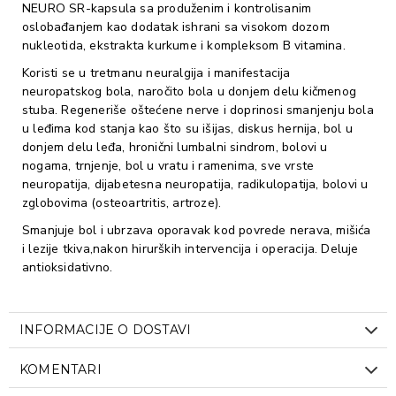
NEURO SR-kapsula sa produženim i kontrolisanim
oslobađanjem kao dodatak ishrani sa visokom dozom
nukleotida, ekstrakta kurkume i kompleksom B vitamina.
Koristi se u tretmanu neuralgija i manifestacija
neuropatskog bola, naročito bola u donjem delu kičmenog
stuba. Regeneriše oštećene nerve i doprinosi smanjenju bola
u leđima kod stanja kao što su išijas, diskus hernija, bol u
donjem delu leđa, hronični lumbalni sindrom, bolovi u
nogama, trnjenje, bol u vratu i ramenima, sve vrste
neuropatija, dijabetesna neuropatija, radikulopatija, bolovi u
zglobovima (osteoartritis, artroze).
Smanjuje bol i ubrzava oporavak kod povrede nerava, mišića
i lezije tkiva,nakon hirurških intervencija i operacija. Deluje
antioksidativno.
INFORMACIJE O DOSTAVI
KOMENTARI