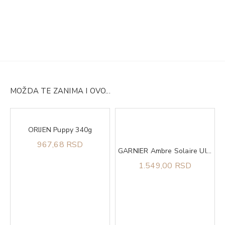
MOŽDA TE ZANIMA I OVO...
ORIJEN Puppy 340g
kte 904
967,68 RSD
GARNIER Ambre Solaire Ulje u spreju za zaštitu od sunca SPF 30 150ml
1.549,00 RSD