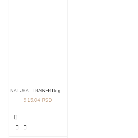
NATURAL TRAINER Dog sa piletinom i pirinčem za odrasle pse malih rasa 800g
915,04 RSD