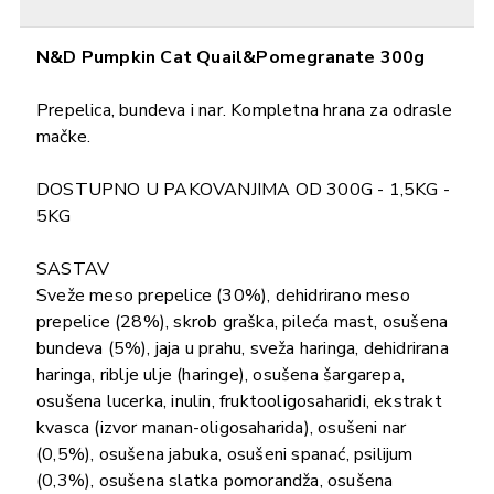
N&D Pumpkin Cat Quail&Pomegranate 300g
Prepelica, bundeva i nar. Kompletna hrana za odrasle
mačke.
DOSTUPNO U PAKOVANJIMA OD 300G - 1,5KG -
5KG
SASTAV
Sveže meso prepelice (30%), dehidrirano meso
prepelice (28%), skrob graška, pileća mast, osušena
bundeva (5%), jaja u prahu, sveža haringa, dehidrirana
haringa, riblje ulje (haringe), osušena šargarepa,
osušena lucerka, inulin, fruktooligosaharidi, ekstrakt
kvasca (izvor manan-oligosaharida), osušeni nar
(0,5%), osušena jabuka, osušeni spanać, psilijum
(0,3%), osušena slatka pomorandža, osušena