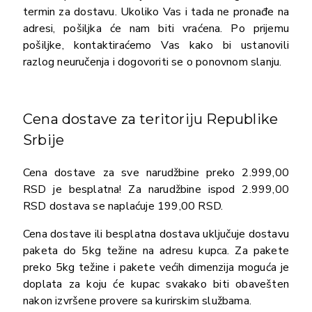
termin za dostavu. Ukoliko Vas i tada ne pronađe na
adresi, pošiljka će nam biti vraćena. Po prijemu
pošiljke, kontaktiraćemo Vas kako bi ustanovili
razlog neuručenja i dogovoriti se o ponovnom slanju.
Cena dostave za teritoriju Republike
Srbije
Cena dostave za sve narudžbine preko 2.999,00
RSD je besplatna! Za narudžbine ispod 2.999,00
RSD dostava se naplaćuje 199,00 RSD.
Cena dostave ili besplatna dostava uključuje dostavu
paketa do 5kg težine na adresu kupca. Za pakete
preko 5kg težine i pakete većih dimenzija moguća je
doplata za koju će kupac svakako biti obavešten
nakon izvršene provere sa kurirskim službama.