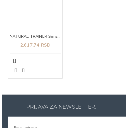
NATURAL TRAINER Sensitive no gluten sa pačetinom za odrasle pse srednjih i velikih rasa 3kg
2.617,74 RSD
PRIJAVA ZA NEWSLETTER: