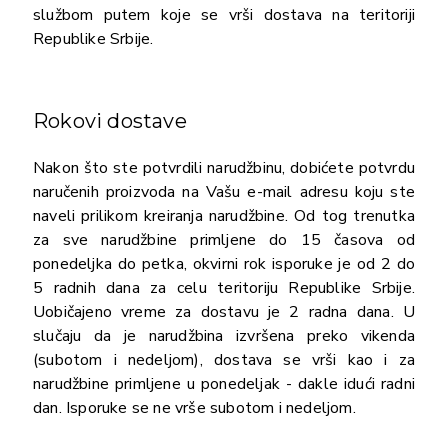
službom putem koje se vrši dostava na teritoriji
Republike Srbije.
Rokovi dostave
Nakon što ste potvrdili narudžbinu, dobićete potvrdu
naručenih proizvoda na Vašu e-mail adresu koju ste
naveli prilikom kreiranja narudžbine. Od tog trenutka
za sve narudžbine primljene do 15 časova od
ponedeljka do petka, okvirni rok isporuke je od 2 do
5 radnih dana za celu teritoriju Republike Srbije.
Uobičajeno vreme za dostavu je 2 radna dana. U
slučaju da je narudžbina izvršena preko vikenda
(subotom i nedeljom), dostava se vrši kao i za
narudžbine primljene u ponedeljak - dakle idući radni
dan. Isporuke se ne vrše subotom i nedeljom.