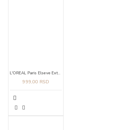
L'OREAL Paris Elseve Extraordinary Ulje za sve tipove kose 100 ml
999,00 RSD