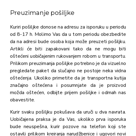
Preuzimanje pošiljke
Kuriri pošiljke donose na adresu za isporuku u periodu
od 8-17 h. Molimo Vas da u tom periodu obezbedite
da na adresi bude osoba koja može preuzeti pošiljku.
Artikli će biti zapakovani tako da ne mogu biti
oštećeni uobičajenim rukovanjem robom u transportu.
Prilikom preuzimanja pošiljke potrebno je da vizuelno
pregledate paket da slučajno ne postoje neka vidna
oštećenja. Ukoliko primetite da je transportna kutija
značajno oštećena i posumnjate da je proizvod
možda oštećen, odbijte prijem pošiljke i odmah nas
obavestite.
Kurir svaku pošiljku pokušava da uruči u dva navrata.
Uobičajena praksa je da Vas, ukoliko prva isporuka
bude neuspešna, kurir pozove na telefon koji ste
ostavili prilikom kreiranja narudžbenice i ugovori novi