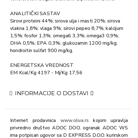
ANALITIČKI SASTAV
Sirovi proteini 44%; sirova ulja i masti 20%; sirova
vlakna 1,8%; vlaga 9%; sirovi pepeo 8,7%; kalcijum
1,5%; fosfor 1,3%; omega6 3,3%; omega3 0,9%;
DHA 0,5%; EPA 0,3%; glukozamin 1200 mg/kg;
hondroitin sulfat 900 mg/kg.
ENERGETSKA VREDNOST
EM Kcal/Kg 4197 - Mj/Kg 17,56
INFORMACIJE O DOSTAVI
Internet prodavnica
www.oliva.rs
kojom upravlja
privredno društvo ADOC DOO, ogranak ADOC WS
ima potpisan ugovor sa D EXPRESS D.O.O. kurirskom