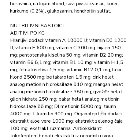
borovnica, natrijum hlorid, suvi pivski kvasac, koren
kurkume (0,2%), glukozamin, hondroitin sulfat.
NUTRITIVNI SASTOJCI
ADITIVI PO KG
Hranljivi dodaci: vitamin A 18000 IJ; vitamin D3 1200
IJ; vitamin E 600 mg; vitamin C 300 mg; nijacin 150
mg; pantotenska kiselina 50 mg; vitamin B2 20 mg;
vitamin B6 8,1 mg; vitamin B1 10 mg; vitamin H 1,5
mg; folna kiselina 1,5 mg; vitamin B12 0,1 mg; holin
hlorid 2500 mg; betakaroten 1,5 mg; cink helat
analog metionin hidroksilaze 910 mg; mangan helat
analog metionin hidroksilaze 380 mg; gvožđe helat
glicin hidrata 250 mg; bakar helat analog metionin
hidroksilaze 88 mg; DLmetionin 5000 mg; taurin
4000 mg, L-karnitin 300 mg. Organoleptički dodaci:
ekstrakt aloe vere 1000 mg; ekstrakt zelenog čaja
100 mg; ekstrakt ruzmarina. Antioksidant:
tokoferolom bogati ekstrakti iz prirodnih izvora.