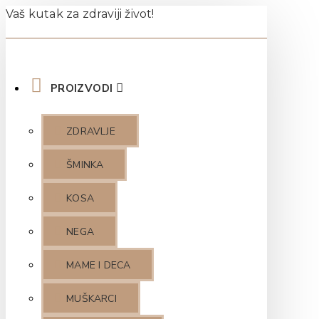
Vaš kutak za zdraviji život!
PROIZVODI
ZDRAVLJE
ŠMINKA
KOSA
NEGA
MAME I DECA
MUŠKARCI