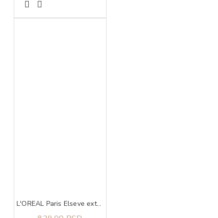
L'OREAL Paris Elseve extraordinary oil coco maska 300 ml