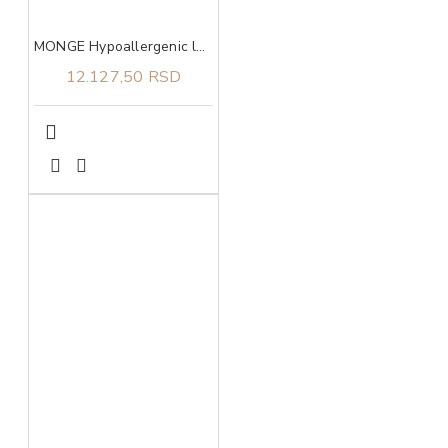
MONGE Hypoallergenic losos I tunjevina za sve rase adult 12kg
12.127,50 RSD