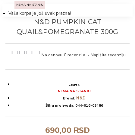
NEMA NA STANJU
Vaša korpa je još uvek prazna!
N&D PUMPKIN CAT
QUAIL&POMEGRANATE 300G
Na osnovu 0 recenzija.
-
Napišite recenziju
Lager:
NEMA NA STANJU
N&D
Brend:
Šifra proizvoda:
044-016-03486
690,00 RSD