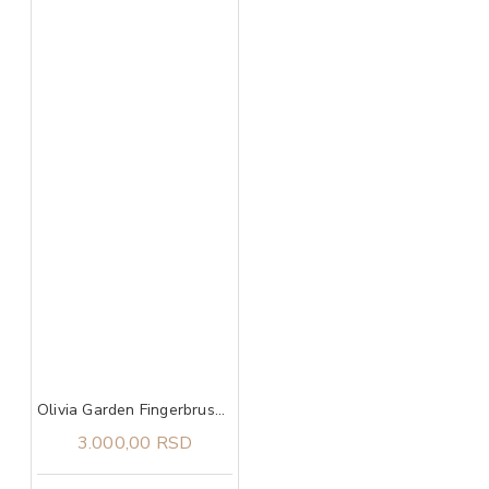
Olivia Garden Fingerbrush Care Iconic Boar&Nylon Hot Pink M
3.000,00 RSD