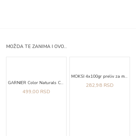
MOŽDA TE ZANIMA I OVO...
ong as Shell
MOKSI 4x100gr preliv za mačke kitten piletina u sosu
GARNIER Color Naturals Creme Boja za kosu SE CEN 111
282,98 RSD
499,00 RSD