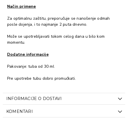
Način primene
Za optimalnu zaštitu, preporučuje se nanošenje odmah
posle dojenja, i to najmanje 2 puta dnevno.
Može se upotrebljavati tokom celog dana u bilo kom
momentu.
Dodatne informacije
Pakovanje: tuba od 30 ml
Pre upotrebe tubu dobro promućkati.
INFORMACIJE O DOSTAVI
KOMENTARI