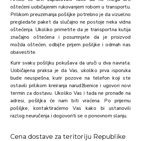
oštećeni uobičajenim rukovanjem robom u transportu.
Prilikom preuzimanja pošiljke potrebno je da vizuelno
pregledate paket da slučajno ne postoje neka vidna
oštećenja. Ukoliko primetite da je transportna kutija
značajno oštećena i posumnjate da je proizvod
možda oštećen, odbijte prijem pošiljke i odmah nas
obavestite.
Kurir svaku pošiljku pokušava da uruči u dva navrata.
Uobičajena praksa je da Vas, ukoliko prva isporuka
bude neuspešna, kurir pozove na telefon koji ste
ostavili prilikom kreiranja narudžbenice i ugovori novi
termin za dostavu. Ukoliko Vas i tada ne pronađe na
adresi, pošiljka će nam biti vraćena. Po prijemu
pošiljke, kontaktiraćemo Vas kako bi ustanovili
razlog neuručenja i dogovoriti se o ponovnom slanju.
Cena dostave za teritoriju Republike