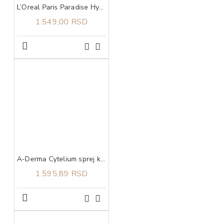
L’Oreal Paris Paradise Hyaluron Tint serum za usne u boji 601 Worth It
1.549,00 RSD
A-Derma Cytelium sprej koji suši i umiruje iritacije na koži 100 ml
1.595,89 RSD