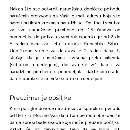
Nakon što ste potvrdili narudžbinu, dobićete potvrdu
naručenih proizvoda na Vašu e-mail adresu koju ste
naveli prilikom kreiranja narudžbine. Od tog trenutka
za sve narudžbine primljene do 15 časova od
ponedeljka do petka, okvirni rok isporuke je od 2 do
5 radnih dana za celu teritoriju Republike Srbije.
Uobičajeno vreme za dostavu je 2 radna dana. U
slučaju da je narudžbina izvršena preko vikenda
(subotom i nedeljom), dostava se vrši kao i za
narudžbine primljene u ponedeljak - dakle idući radni
dan. Isporuke se ne vrše subotom i nedeljom.
Preuzimanje pošiljke
Kuriri pošiljke donose na adresu za isporuku u periodu
od 8-17 h. Molimo Vas da u tom periodu obezbedite
da na adresi bude osoba koja može preuzeti pošiljku.
Artikli će biti zapakovani tako da ne mogu biti