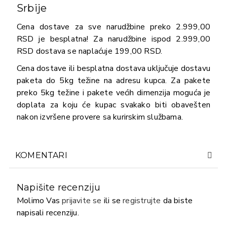
Srbije
Cena dostave za sve narudžbine preko 2.999,00
RSD je besplatna! Za narudžbine ispod 2.999,00
RSD dostava se naplaćuje 199,00 RSD.
Cena dostave ili besplatna dostava uključuje dostavu
paketa do 5kg težine na adresu kupca. Za pakete
preko 5kg težine i pakete većih dimenzija moguća je
doplata za koju će kupac svakako biti obavešten
nakon izvršene provere sa kurirskim službama.
KOMENTARI
Napišite recenziju
Molimo Vas
prijavite se
ili se
registrujte
da biste
napisali recenziju.