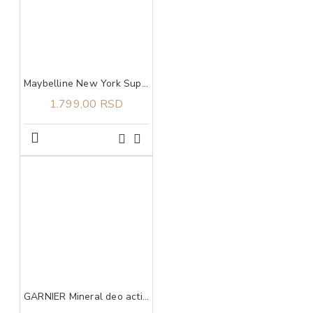
Maybelline New York Super Stay Lumi Matte tečni puder 140​
1.799,00 RSD
GARNIER Mineral deo action control thermic 72h sprej 150 ml