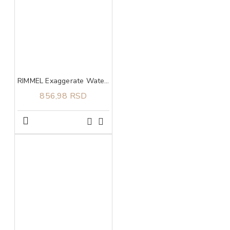
RIMMEL Exaggerate Waterproof 003 Tecni ajlajner
856,98 RSD