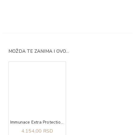
MOŽDA TE ZANIMA I OVO...
Immunace Extra Protection Vitabiotics 30 tableta
4.154,00 RSD