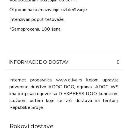
Vodootopran i postojan do 36H*.
Otporan na razmazivanje i izbleđivanje.
Intenzivan poput tetovaže.
*Samoprocena, 100 žena
INFORMACIJE O DOSTAVI
Internet prodavnica
www.oliva.rs
kojom upravlja
privredno društvo ADOC DOO, ogranak ADOC WS
ima potpisan ugovor sa D EXPRESS D.O.O. kurirskom
službom putem koje se vrši dostava na teritoriji
Republike Srbije.
Rokovi dostave