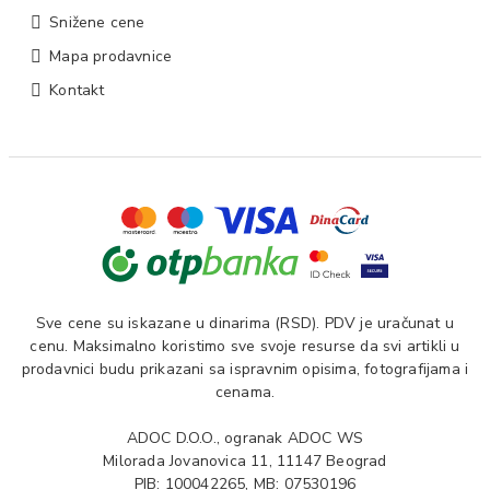
Snižene cene
Mapa prodavnice
Kontakt
Sve cene su iskazane u dinarima (RSD). PDV je uračunat u
cenu. Maksimalno koristimo sve svoje resurse da svi artikli u
prodavnici budu prikazani sa ispravnim opisima, fotografijama i
cenama.
ADOC D.O.O., ogranak ADOC WS
Milorada Jovanovica 11, 11147 Beograd
PIB: 100042265, MB: 07530196