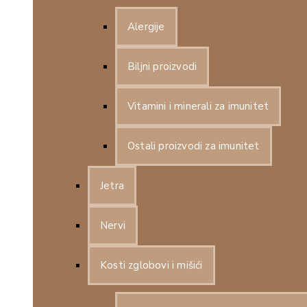
Alergije
Biljni proizvodi
Vitamini i minerali za imunitet
Ostali proizvodi za imunitet
Jetra
Nervi
Kosti zglobovi i mišići