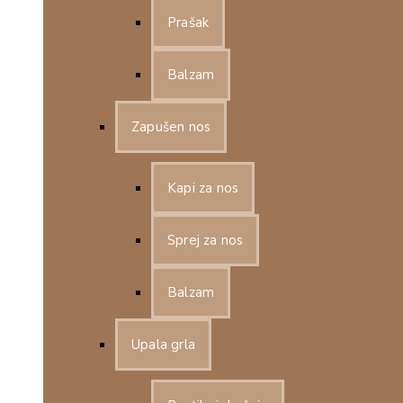
Prašak
Balzam
Zapušen nos
Kapi za nos
Sprej za nos
Balzam
Upala grla