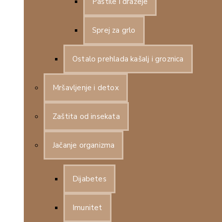
Pastile i dražeje
Sprej za grlo
Ostalo prehlada kašalj i groznica
Mršavljenje i detox
Zaštita od insekata
Jačanje organizma
Dijabetes
Imunitet