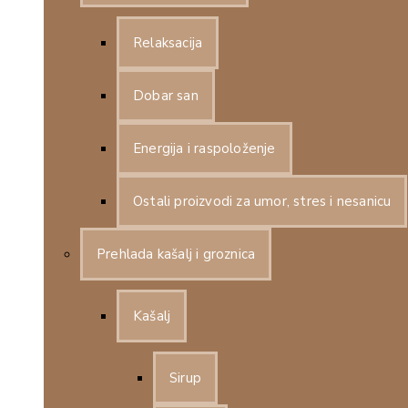
Relaksacija
Dobar san
Energija i raspoloženje
Ostali proizvodi za umor, stres i nesanicu
Prehlada kašalj i groznica
Kašalj
Sirup