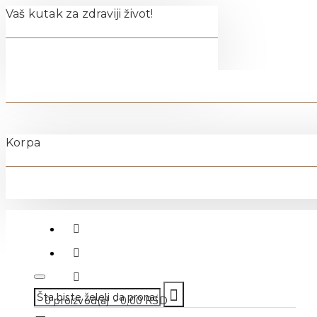
Vaš kutak za zdraviji život!
Korpa
011-40-70-500
0 proizvod(a) - 0,00 RSD