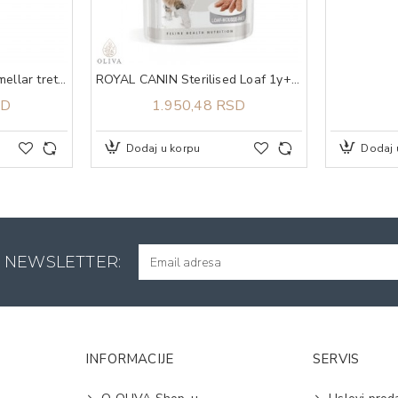
MATRIX Shine Rinse Lamellar tretman 250ml
ROYAL CANIN Sterilised Loaf 1y+ 12x85gr
SD
1.950,48 RSD
Dodaj u korpu
Dodaj 
A NEWSLETTER:
INFORMACIJE
SERVIS