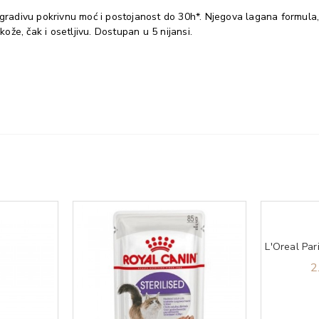
adivu pokrivnu moć i postojanost do 30h*. Njegova lagana formula, o
že, čak i osetljivu. Dostupan u 5 nijansi.
2