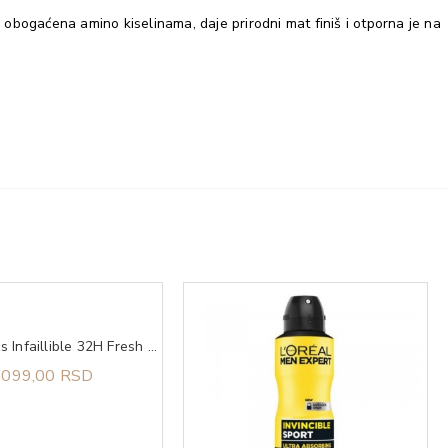
bogaćena amino kiselinama, daje prirodni mat finiš i otporna je na
L'Oreal Paris Infaillible 32H Fresh Wear 235 cool
.099,00 RSD