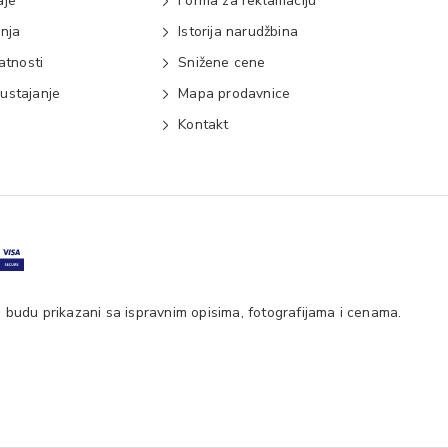
aje
Forma za reklamaciju
anja
Istorija narudžbina
vatnosti
Snižene cene
ustajanje
Mapa prodavnice
e
Kontakt
 budu prikazani sa ispravnim opisima, fotografijama i cenama.