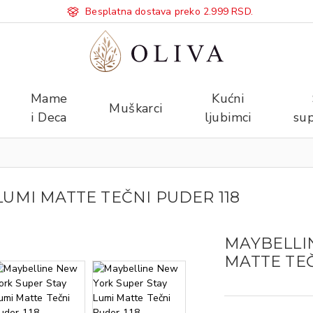
Besplatna dostava preko 2.999 RSD.
Mame
Kućni
Muškarci
i Deca
ljubimci
sup
UMI MATTE TEČNI PUDER 118​
MAYBELLI
MATTE TEČ