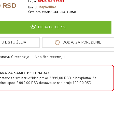
Lager:
NEMA NA STANJU
0 RSD
Maybelline
Brend:
Šifra proizvoda:
033-004-10650
DODAJ U KORPU
 U LISTU ŽELJA
DODAJ ZA POREĐENJE
snovu 0 recenzija.
-
Napišite recenziju
VA ZA SAMO 199 DINARA!
ostave za sve narudžbine preko 2.999,00 RSD je besplatna! Za
bine ispod 2.999,00 RSD dostava se naplaćuje 199,00 RSD.