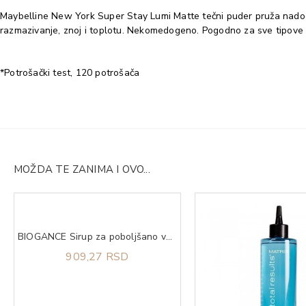
Maybelline New York Super Stay Lumi Matte tečni puder pruža nadogr
razmazivanje, znoj i toplotu. Nekomedogeno. Pogodno za sve tipove ko
*Potrošački test, 120 potrošača
MOŽDA TE ZANIMA I OVO...
BIOGANCE Sirup za poboljšano varenje Phytocare digest+ 200ml
909,27 RSD