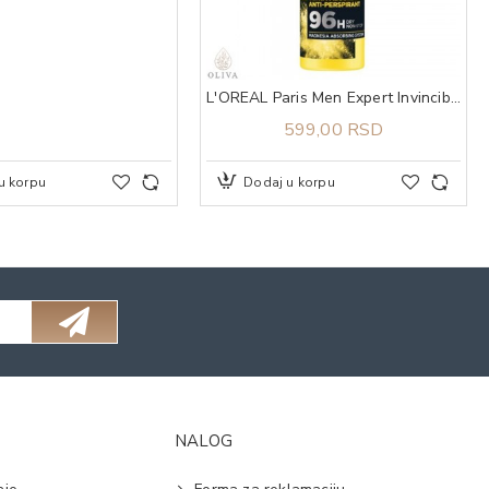
L'OREAL Paris Men Expert Invincible Sport 96h dezodorans u spreju 150 ml
599,00 RSD
u korpu
Dodaj u korpu
NALOG