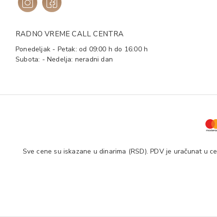
RADNO VREME CALL CENTRA
Ponedeljak - Petak: od 09:00 h do 16:00 h
Subota: - Nedelja: neradni dan
Sve cene su iskazane u dinarima (RSD). PDV je uračunat u cen