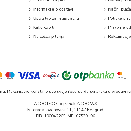
O OLIVA Shop-u
Uslovi prod
Informacije o dostavi
Načini plać
Uputstvo za registraciju
Politika pri
Kako kupiti
Pravo na od
Najčešća pitanja
Reklamacij
u. Maksimalno koristimo sve svoje resurse da svi artikli u prodavnici
ADOC D.O.O., ogranak ADOC WS
Milorada Jovanovica 11, 11147 Beograd
PIB: 100042265, MB: 07530196