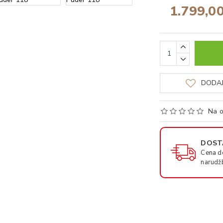
1.799,0
DODAJ
Na o
DOSTA
Cena d
narudž